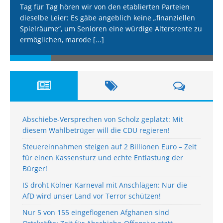
Tag für Tag hören wir von den etablierten Parteien
dieselbe Leier: Es gäbe angeblich keine „finanziellen
Spielräume“, um Senioren eine würdige Altersrente zu
ermöglichen, marode
[...]
Abschiebe-Versprechen von Scholz geplatzt: Mit
diesem Wahlbetrüger will die CDU regieren!
Steuereinnahmen steigen auf 2 Billionen Euro – Zeit
für einen Kassensturz und echte Entlastung der
Bürger!
IS droht Kölner Karneval mit Anschlägen: Nur die
AfD wird unser Land vor Terror schützen!
Nur 5 von 155 eingeflogenen Afghanen sind