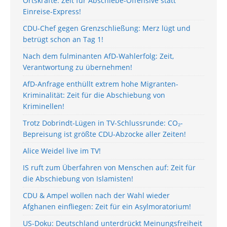
Ortskräfte: Zeit für Abschiebe-Offensive statt
Einreise-Express!
CDU-Chef gegen Grenzschließung: Merz lügt und
betrügt schon an Tag 1!
Nach dem fulminanten AfD-Wahlerfolg: Zeit,
Verantwortung zu übernehmen!
AfD-Anfrage enthüllt extrem hohe Migranten-
Kriminalität: Zeit für die Abschiebung von
Kriminellen!
Trotz Dobrindt-Lügen in TV-Schlussrunde: CO₂-
Bepreisung ist größte CDU-Abzocke aller Zeiten!
Alice Weidel live im TV!
IS ruft zum Überfahren von Menschen auf: Zeit für
die Abschiebung von Islamisten!
CDU & Ampel wollen nach der Wahl wieder
Afghanen einfliegen: Zeit für ein Asylmoratorium!
US-Doku: Deutschland unterdrückt Meinungsfreiheit