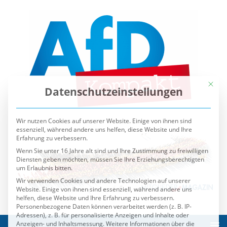
Mit die
Datenschutzeinstellungen
Wir nutzen Cookies auf unserer Website. Einige von ihnen sind
essenziell, während andere uns helfen, diese Website und Ihre
Erfahrung zu verbessern.
Wenn Sie unter 16 Jahre alt sind und Ihre Zustimmung zu freiwilligen
Diensten geben möchten, müssen Sie Ihre Erziehungsberechtigten
um Erlaubnis bitten.
Wir verwenden Cookies und andere Technologien auf unserer
Website. Einige von ihnen sind essenziell, während andere uns
helfen, diese Website und Ihre Erfahrung zu verbessern.
Personenbezogene Daten können verarbeitet werden (z. B. IP-
Adressen), z. B. für personalisierte Anzeigen und Inhalte oder
Anzeigen- und Inhaltsmessung.
Weitere Informationen über die
Verwendung Ihrer Daten finden Sie in unserer
Datenschutzerklärung
.
Sie können Ihre Auswahl jederzeit unter
Einstellungen
widerrufen oder anpassen.
Es folgt eine Liste der Service-Gruppen, für die eine Einwilli
Essenziell
Externe Medien