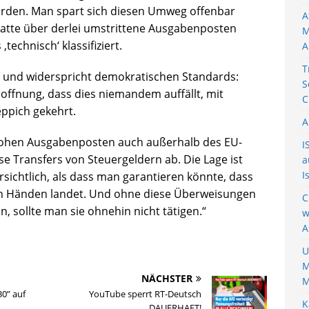
erden. Man spart sich diesen Umweg offenbar
A
batte über derlei umstrittene Ausgabenposten
M
technisch‘ klassifiziert.
A
T
l und widerspricht demokratischen Standards:
S
offnung, dass dies niemandem auffällt, mit
C
ppich gekehrt.
A
 hohen Ausgabenposten auch außerhalb des EU-
I
 Transfers von Steuergeldern ab. Die Lage ist
a
I
sichtlich, als dass man garantieren könnte, dass
en Händen landet. Und ohne diese Überweisungen
C
n, sollte man sie ohnehin nicht tätigen.“
w
A
U
M
NÄCHSTER
M
0” auf
YouTube sperrt RT-Deutsch
K
DAUERHAFT!