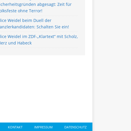
icherheitsgründen abgesagt: Zeit für
olksfeste ohne Terror!
lice Weidel beim Duell der
anzlerkandidaten: Schalten Sie ein!
lice Weidel im ZDF-„Klartext“ mit Scholz,
erz und Habeck
KONTAKT
IMPRESSUM
DATENSCHUTZ