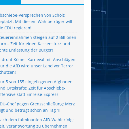
bschiebe-Versprechen von Scholz
eplatzt: Mit diesem Wahlbetrüger will
ie CDU regieren!
teuereinnahmen steigen auf 2 Billionen
uro – Zeit für einen Kassensturz und
chte Entlastung der Bürger!
S droht Kölner Karneval mit Anschlägen:
ur die AfD wird unser Land vor Terror
chützen!
ur 5 von 155 eingeflogenen Afghanen
ind Ortskräfte: Zeit für Abschiebe-
ffensive statt Einreise-Express!
DU-Chef gegen Grenzschließung: Merz
ügt und betrügt schon an Tag 1!
ach dem fulminanten AfD-Wahlerfolg:
eit, Verantwortung zu übernehmen!