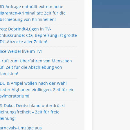
fD-Anfrage enthüllt extrem hohe
igranten-Kriminalität: Zeit für die
bschiebung von Kriminellen!
rotz Dobrindt-Lügen in TV-
chlussrunde: CO₂-Bepreisung ist größte
DU-Abzocke aller Zeiten!
lice Weidel live im TV!
S ruft zum Überfahren von Menschen
uf: Zeit für die Abschiebung von
slamisten!
DU & Ampel wollen nach der Wahl
ieder Afghanen einfliegen: Zeit für ein
sylmoratorium!
S-Doku: Deutschland unterdrückt
einungsfreiheit – Zeit für freie
einung!
arnevals-Umzüge aus