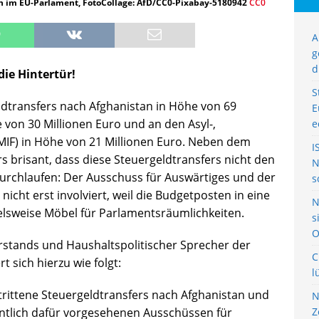
on im EU-Parlament, FotoCollage: AfD/CC0-Pixabay-5180942
CC0
A
g
d
die Hintertür!
S
ldtransfers nach Afghanistan in Höhe von 69
E
 von 30 Millionen Euro und an den Asyl-,
e
MIF) in Höhe von 21 Millionen Euro. Neben dem
I
s brisant, dass diese Steuergeldtransfers nicht den
N
urchlaufen: Der Ausschuss für Auswärtiges und der
s
icht erst involviert, weil die Budgetposten in eine
N
ielsweise Möbel für Parlamentsräumlichkeiten.
s
O
rstands und Haushaltspolitischer Sprecher der
C
 sich hierzu wie folgt:
l
trittene Steuergeldtransfers nach Afghanistan und
N
entlich dafür vorgesehenen Ausschüssen für
Z