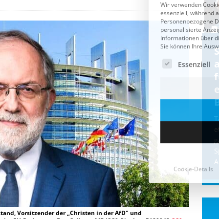
Cookie-Details
CDU & Ampel wollen nach
der Wahl wieder Afghanen
a
einfliegen: Zeit für ein
Asylmoratorium!
Die Bundesregierung und die CDU
halten die Wähler für dumm! Weil die
T
Stimmung wegen der von Afghanen
e
verübten Anschläge kippte, wurden die
g
Flüge vor der
[...]
S
A
and, Vorsitzender der „Christen in der AfD" und