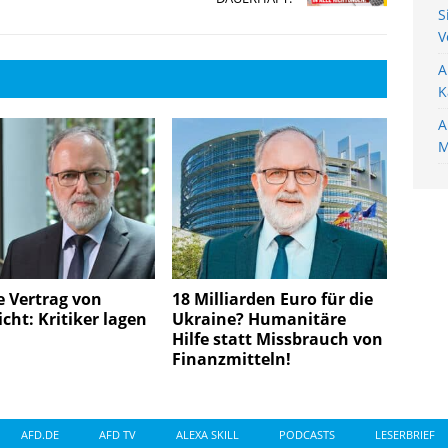
S
V
A
K
A
M
e Vertrag von
18 Milliarden Euro für die
cht: Kritiker lagen
Ukraine? Humanitäre
Hilfe statt Missbrauch von
Finanzmitteln!
AFD.DE
AFD TV
ALEXA SKILL
PODCASTS
LESERBRIEF