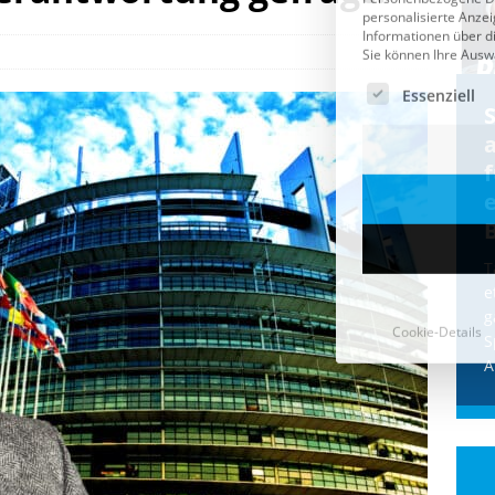
Cookie-Details
CDU & Ampel wollen nach
der Wahl wieder Afghanen
a
einfliegen: Zeit für ein
Asylmoratorium!
Die Bundesregierung und die CDU
halten die Wähler für dumm! Weil die
T
Stimmung wegen der von Afghanen
e
verübten Anschläge kippte, wurden die
g
Flüge vor der
[...]
S
A