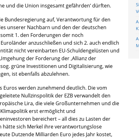
S
ne und die Union insgesamt gefährden‘ dürften.
V
die Bundesregierung auf, Verantwortung für den
A
ndes unserer Nachbarn und den der deutschen
K
 somit 1. den Forderungen der noch
A
uroländer anzuschließen und sich 2. auch endlich
M
ntität nicht vereinbarten EU-Schuldengelüsten und
 Umgehung der Forderung der ,Allianz der
g. grüne Investitionen und Digitalisierung, wie
en, ist ebenfalls abzulehnen.
des Euros werden zunehmend deutlich. Die vom
eleitete Nullzinspolitik der EZB verwandelt den
opäische Lira, die viele Großunternehmen und die
-Klimapolitik erst ermöglicht und
ninvestoren bereichert – all dies zu Lasten der
 hätte sich Merkel ihre verantwortungslose
eute Dutzende Milliarden Euro jedes Jahr kostet,