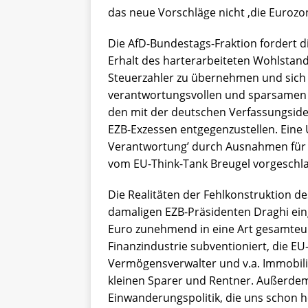
das neue Vorschläge nicht ,die Eurozo
Die AfD-Bundestags-Fraktion fordert 
Erhalt des harterarbeiteten Wohlsta
Steuerzahler zu übernehmen und sich
verantwortungsvollen und sparsamen E
den mit der deutschen Verfassungside
EZB-Exzessen entgegenzustellen. Eine
Verantwortung’ durch Ausnahmen für so
vom EU-Think-Tank Breugel vorgeschlag
Die Realitäten der Fehlkonstruktion 
damaligen EZB-Präsidenten Draghi eing
Euro zunehmend in eine Art gesamteur
Finanzindustrie subventioniert, die EU
Vermögensverwalter und v.a. Immobilie
kleinen Sparer und Rentner. Außerdem
Einwanderungspolitik, die uns schon h