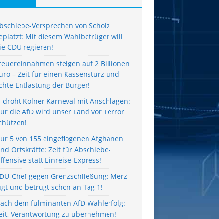
bschiebe-Versprechen von Scholz
eplatzt: Mit diesem Wahlbetrüger will
ie CDU regieren!
teuereinnahmen steigen auf 2 Billionen
uro – Zeit für einen Kassensturz und
chte Entlastung der Bürger!
S droht Kölner Karneval mit Anschlägen:
ur die AfD wird unser Land vor Terror
chützen!
ur 5 von 155 eingeflogenen Afghanen
ind Ortskräfte: Zeit für Abschiebe-
ffensive statt Einreise-Express!
DU-Chef gegen Grenzschließung: Merz
ügt und betrügt schon an Tag 1!
ach dem fulminanten AfD-Wahlerfolg:
eit, Verantwortung zu übernehmen!