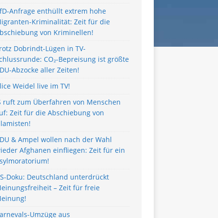
fD-Anfrage enthüllt extrem hohe
igranten-Kriminalität: Zeit für die
bschiebung von Kriminellen!
rotz Dobrindt-Lügen in TV-
chlussrunde: CO₂-Bepreisung ist größte
DU-Abzocke aller Zeiten!
lice Weidel live im TV!
S ruft zum Überfahren von Menschen
uf: Zeit für die Abschiebung von
slamisten!
DU & Ampel wollen nach der Wahl
ieder Afghanen einfliegen: Zeit für ein
sylmoratorium!
S-Doku: Deutschland unterdrückt
einungsfreiheit – Zeit für freie
einung!
arnevals-Umzüge aus