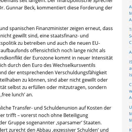
ebenfalls seit langem. Der finanzpolitische Sprecher
A
Dr. Gunnar Beck, kommentiert diese Forderung der
M
A
und spanischen Finanzminister zeigen erneut, dass
T
icht gewillt sind, eine staatsfinanz- und
S
C
tspolitik zu betreiben und auch die neuen EU-
ufbaufonds offensichtlich noch lange nicht als
A
ndkonflikt der Eurozone kommt in neuer Intensität
I
ich durch den Euro des Wechselkursventils
a
und der entsprechenden Verschuldungsfähigkeit
I
 teilhaben zu können, sind aber nicht gewillt oder
C
ität selbst zu erfüllen oder mitzutragen, sondern
w
free lunch’ an.
A
U
iche Transfer- und Schuldenunion auf Kosten der
M
er trifft – vorerst noch ohne Beteiligung
M
der Gruppe sogenannter ,sparsamer‘ Staaten.
dert zurecht den Abbau ,exzessiver Schulden‘ und
K