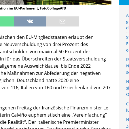
tion im EU-Parlament, FotoCollageAfD
A
g
d
wischen den EU-Mitgliedstaaten erlaubt den
S
E
he Neuverschuldung von drei Prozent des
e
samtschulden von maximal 60 Prozent der
eln für das Überschreiten der Staatsverschuldung
I
 allgemeine Ausweichklausel bis Ende 2022
N
s
liche Maßnahmen zur Abfederung der negativen
ichen. Deutschland hatte 2020 eine
N
 von 116, Italien von 160 und Griechenland von 207
s
O
C
genen Freitag der französische Finanzminister Le
l
terin Calviño euphemistisch eine „Vereinfachung“
N
ie Realität“. Der italienische Premierminister
Z