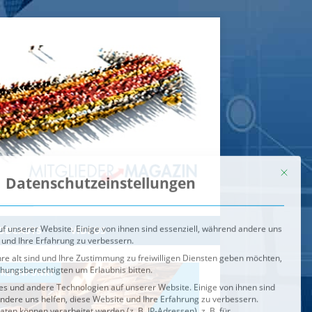
Mit dies
Datenschutzeinstellungen
f unserer Website. Einige von ihnen sind essenziell, während andere uns
 und Ihre Erfahrung zu verbessern.
re alt sind und Ihre Zustimmung zu freiwilligen Diensten geben möchten,
ehungsberechtigten um Erlaubnis bitten.
s und andere Technologien auf unserer Website. Einige von ihnen sind
ndere uns helfen, diese Website und Ihre Erfahrung zu verbessern.
n können verarbeitet werden (z. B. IP-Adressen), z. B. für
igen und Inhalte oder Anzeigen- und Inhaltsmessung.
Weitere
ie Verwendung Ihrer Daten finden Sie in unserer
Datenschutzerklärung
.
ahl jederzeit unter
Einstellungen
widerrufen oder anpassen.
e der Service-Gruppen, für die eine Einwilligung erteilt werden ka
Externe Medien
ODCASTS
VIDEOS
Speichern
BRENNPUNKT
IM BRENNPUNKT
Alle akzeptieren