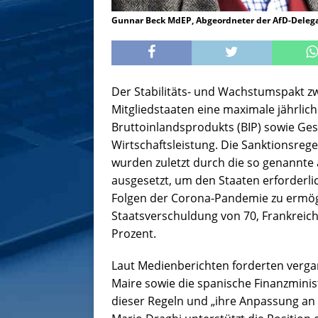
Gunnar Beck MdEP, Abgeordneter der AfD-Delega
Der Stabilitäts- und Wachstumspakt z
Mitgliedstaaten eine maximale jährlic
Bruttoinlandsprodukts (BIP) sowie Ge
Wirtschaftsleistung. Die Sanktionsreg
wurden zuletzt durch die so genannte
ausgesetzt, um den Staaten erforder
Folgen der Corona-Pandemie zu ermögl
Staatsverschuldung von 70, Frankreich
Prozent.
Laut Medienberichten forderten vergan
Maire sowie die spanische Finanzminis
dieser Regeln und „ihre Anpassung an d