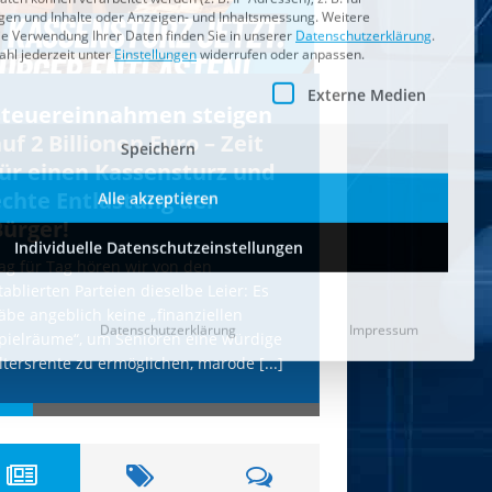
Individuelle Datenschutzeinstellungen
Datenschutzerklärung
Impressum
Steuereinnahmen steigen
IS droht Köln
uf 2 Billionen Euro – Zeit
mit Anschläg
für einen Kassensturz und
AfD wird uns
echte Entlastung der
Terror schüt
Bürger!
Unsere freiheitlich
erneut vom IS-Terr
ag für Tag hören wir von den
etablierten Parteien
tablierten Parteien dieselbe Leier: Es
hohle Phrasen. Die
äbe angeblich keine „finanziellen
Terror-Webseite „Al
pielräume“, um Senioren eine würdige
[...]
ltersrente zu ermöglichen, marode
[...]