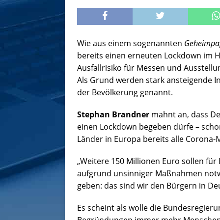
Wie aus einem sogenannten
Geheimpa
bereits einen erneuten Lockdown im He
Ausfallrisiko für Messen und Ausstel
Als Grund werden stark ansteigende I
der Bevölkerung genannt.
Stephan Brandner
mahnt an, dass De
einen Lockdown begeben dürfe – schon
Länder in Europa bereits alle Coron
„Weitere 150 Millionen Euro sollen für
aufgrund unsinniger Maßnahmen notwe
geben: das sind wir den Bürgern in De
Es scheint als wolle die Bundesregie
Begründungen immer mehr Menschen z