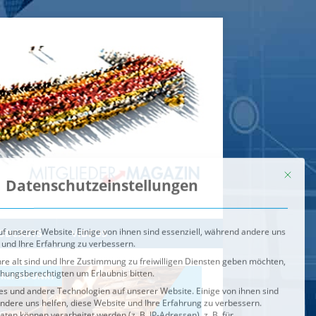
Mit dies
Datenschutzeinstellungen
f unserer Website. Einige von ihnen sind essenziell, während andere uns
 und Ihre Erfahrung zu verbessern.
re alt sind und Ihre Zustimmung zu freiwilligen Diensten geben möchten,
ehungsberechtigten um Erlaubnis bitten.
s und andere Technologien auf unserer Website. Einige von ihnen sind
ndere uns helfen, diese Website und Ihre Erfahrung zu verbessern.
n können verarbeitet werden (z. B. IP-Adressen), z. B. für
igen und Inhalte oder Anzeigen- und Inhaltsmessung.
Weitere
ie Verwendung Ihrer Daten finden Sie in unserer
Datenschutzerklärung
.
ahl jederzeit unter
Einstellungen
widerrufen oder anpassen.
e der Service-Gruppen, für die eine Einwilligung erteilt werden ka
Externe Medien
ODCASTS
VIDEOS
Speichern
BRENNPUNKT
IM BRENNPUNKT
Alle akzeptieren