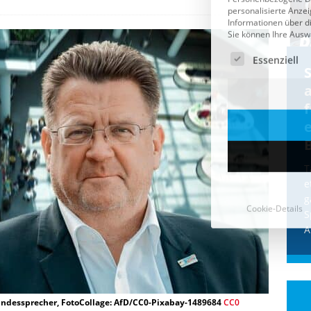
Cookie-Details
CDU & Ampel wollen nach
der Wahl wieder Afghanen
a
einfliegen: Zeit für ein
Asylmoratorium!
Die Bundesregierung und die CDU
halten die Wähler für dumm! Weil die
T
Stimmung wegen der von Afghanen
e
verübten Anschläge kippte, wurden die
g
Flüge vor der
[...]
S
A
undessprecher, FotoCollage: AfD/CC0-Pixabay-1489684
CC0