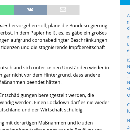
A
g
pier
hervorgehen soll, plane die Bundesregierung
d
rbst. In dem Papier heißt es, es gäbe ein großes
S
lungen aufgrund coronabedingter Beschränkungen.
E
nzidenzen und die stagnierende Impfbereitschaft
e
I
N
utschland sich unter keinen Umständen wieder in
s
 gar nicht vor dem Hintergrund, dass andere
a-Maßnahmen beendet hätten.
N
s
 Entschädigungen bereitgestellt werden, die
O
ndig werden. Einen Lockdown darf es nie wieder
C
utschland und der Wirtschaft schuldig.
l
N
rung mit derartigen Maßnahmen und kruden
Z
ur Impfung treiben oder gar die Bevölkerung