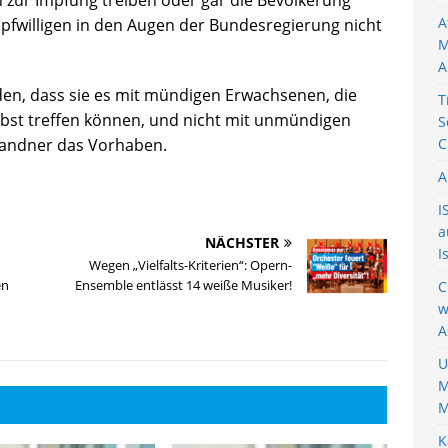
A
mpfwilligen in den Augen der Bundesregierung nicht
M
A
en, dass sie es mit mündigen Erwachsenen, die
T
lbst treffen können, und nicht mit unmündigen
S
Brandner das Vorhaben.
C
A
I
a
NÄCHSTER
I
–
Wegen „Vielfalts-Kriterien“: Opern-
en
Ensemble entlässt 14 weiße Musiker!
C
w
A
U
M
M
K