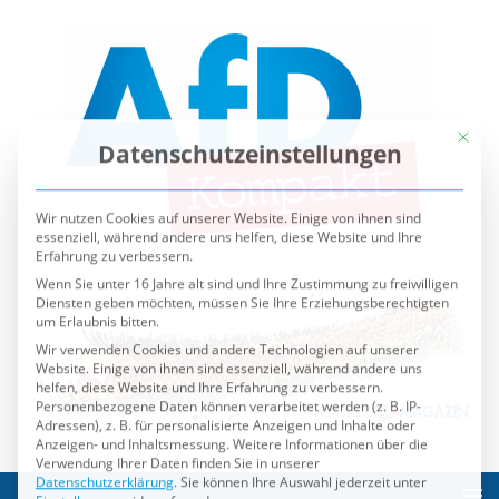
Mit die
Datenschutzeinstellungen
Wir nutzen Cookies auf unserer Website. Einige von ihnen sind
essenziell, während andere uns helfen, diese Website und Ihre
Erfahrung zu verbessern.
Wenn Sie unter 16 Jahre alt sind und Ihre Zustimmung zu freiwilligen
Diensten geben möchten, müssen Sie Ihre Erziehungsberechtigten
um Erlaubnis bitten.
Wir verwenden Cookies und andere Technologien auf unserer
Website. Einige von ihnen sind essenziell, während andere uns
helfen, diese Website und Ihre Erfahrung zu verbessern.
Personenbezogene Daten können verarbeitet werden (z. B. IP-
Adressen), z. B. für personalisierte Anzeigen und Inhalte oder
Anzeigen- und Inhaltsmessung.
Weitere Informationen über die
Verwendung Ihrer Daten finden Sie in unserer
Datenschutzerklärung
.
Sie können Ihre Auswahl jederzeit unter
Einstellungen
widerrufen oder anpassen.
Es folgt eine Liste der Service-Gruppen, für die eine Einwilli
Essenziell
Externe Medien