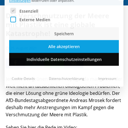
Speichern
Die Verschmutzung der Meere
Alle akzeptieren
mit Plastik ist eine globale
Katastrophe!
Individuelle Datenschutzeinstellungen
25. August 2021
Cookie-Details
Datenschutzerklärung
Impressum
Jenseits der grünen Klima-Propaganda mangelt es der
Welt nicht an tatsächlichen ökologischen Problemen,
die einer Lösung ohne grüne Ideologie bedürfen. Der
AfD-Bundestagsabgeordnete Andreas Mrosek fordert
deshalb mehr Anstrengungen im Kampf gegen die
Verschmutzung der Meere mit Plastik.
Sehen Sie hier die Rede im Video: