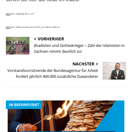
ARVE
error: Ungültige URL
in
url
ARVE
error: detect_provider_and_id_from_url method needs url.
VORHERIGER
Jihadisten und Gotteskrieger – Zahl der Islamisten in
Sachsen nimmt deutlich zu!
NÄCHSTER
Vorstandsvorsitzende der Bundesagentur für Arbeit
fordert jährlich 400.000 zusätzliche Zuwanderer
IM BRENNPUNKT
I