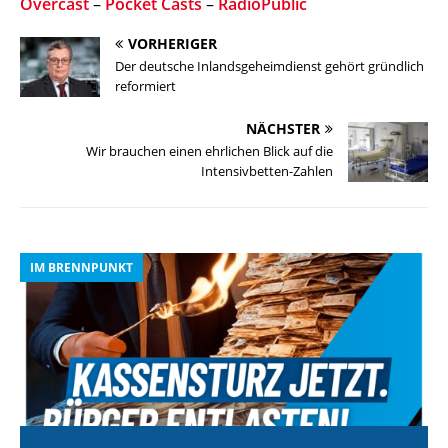
Overcast
–
Pocket Casts
–
RadioPublic
VORHERIGER
Der deutsche Inlandsgeheimdienst gehört gründlich
reformiert
NÄCHSTER
Wir brauchen einen ehrlichen Blick auf die
Intensivbetten-Zahlen
IM BRENNPUNKT
I