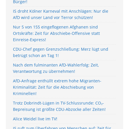
Bürger!
IS droht Kölner Karneval mit Anschlägen: Nur die
AfD wird unser Land vor Terror schützen!
Nur 5 von 155 eingeflogenen Afghanen sind
Ortskräfte: Zeit für Abschiebe-Offensive statt
Einreise-Express!
CDU-Chef gegen Grenzschließung: Merz lügt und
betrügt schon an Tag 1!
Nach dem fulminanten AfD-Wahlerfolg: Zeit,
Verantwortung zu übernehmen!
AfD-Anfrage enthüllt extrem hohe Migranten-
Kriminalität: Zeit für die Abschiebung von
Kriminellen!
Trotz Dobrindt-Lügen in TV-Schlussrunde: CO₂-
Bepreisung ist größte CDU-Abzocke aller Zeiten!
Alice Weidel live im TV!
IS ruft zum Überfahren von Menschen auf: Zeit für