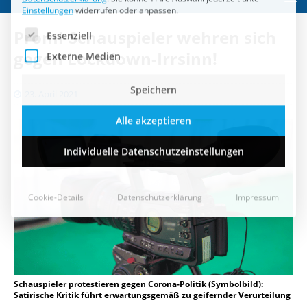
Speichern
Promi-Schauspieler wehren sich
Alle akzeptieren
gegen Lockdown-Irrsinn!
Individuelle Datenschutzeinstellungen
23. April 2021
Cookie-Details
Datenschutzerklärung
Impressum
Schauspieler protestieren gegen Corona-Politik (Symbolbild):
Satirische Kritik führt erwartungsgemäß zu geifernder Verurteilung