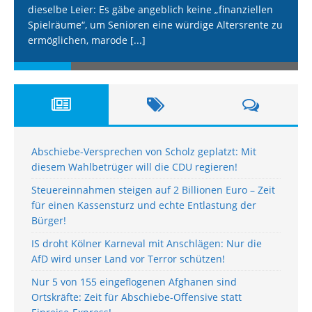
dieselbe Leier: Es gäbe angeblich keine „finanziellen
Spielräume“, um Senioren eine würdige Altersrente zu
ermöglichen, marode
[...]
Abschiebe-Versprechen von Scholz geplatzt: Mit
diesem Wahlbetrüger will die CDU regieren!
Steuereinnahmen steigen auf 2 Billionen Euro – Zeit
für einen Kassensturz und echte Entlastung der
Bürger!
IS droht Kölner Karneval mit Anschlägen: Nur die
AfD wird unser Land vor Terror schützen!
Nur 5 von 155 eingeflogenen Afghanen sind
Ortskräfte: Zeit für Abschiebe-Offensive statt