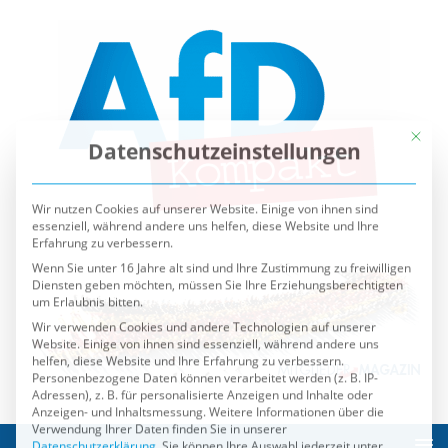
Mit die
Datenschutzeinstellungen
Wir nutzen Cookies auf unserer Website. Einige von ihnen sind
essenziell, während andere uns helfen, diese Website und Ihre
Erfahrung zu verbessern.
Wenn Sie unter 16 Jahre alt sind und Ihre Zustimmung zu freiwilligen
Diensten geben möchten, müssen Sie Ihre Erziehungsberechtigten
um Erlaubnis bitten.
Wir verwenden Cookies und andere Technologien auf unserer
Website. Einige von ihnen sind essenziell, während andere uns
helfen, diese Website und Ihre Erfahrung zu verbessern.
Personenbezogene Daten können verarbeitet werden (z. B. IP-
Adressen), z. B. für personalisierte Anzeigen und Inhalte oder
Anzeigen- und Inhaltsmessung.
Weitere Informationen über die
Verwendung Ihrer Daten finden Sie in unserer
Datenschutzerklärung
.
Sie können Ihre Auswahl jederzeit unter
Einstellungen
widerrufen oder anpassen.
Es folgt eine Liste der Service-Gruppen, für die eine Einwilli
Essenziell
Externe Medien