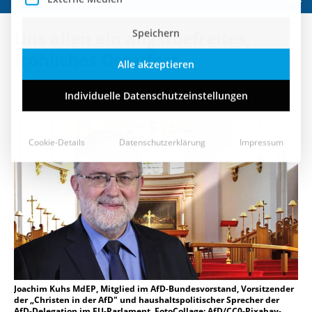
Speichern
Uns allen ein angstbefreites,
Alle akzeptieren
fröhliches Osterfest
Individuelle Datenschutzeinstellungen
1. April 2021
Cookie-Details
Datenschutzerklärung
Impressum
Joachim Kuhs MdEP, Mitglied im AfD-Bundesvorstand, Vorsitzender
der „Christen in der AfD" und haushaltspolitischer Sprecher der
AfD-Delegation im EU-Parlament, FotoCollage: AfD/CC0-Pixabay-