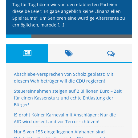
Tag für Tag hören wir von den etablierten Parteien
dieselbe Leier: Es gäbe angeblich keine „finanziellen
Spielräume“, um Senioren eine würdige Altersrente zu
ermöglichen, marode
[...]
Abschiebe-Versprechen von Scholz geplatzt: Mit
diesem Wahlbetrüger will die CDU regieren!
Steuereinnahmen steigen auf 2 Billionen Euro – Zeit
für einen Kassensturz und echte Entlastung der
Bürger!
IS droht Kölner Karneval mit Anschlägen: Nur die
AfD wird unser Land vor Terror schützen!
Nur 5 von 155 eingeflogenen Afghanen sind