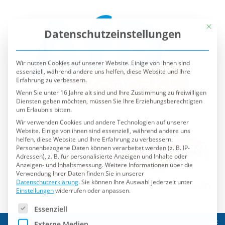
Mit die
Datenschutzeinstellungen
Wir nutzen Cookies auf unserer Website. Einige von ihnen sind
essenziell, während andere uns helfen, diese Website und Ihre
Erfahrung zu verbessern.
Wenn Sie unter 16 Jahre alt sind und Ihre Zustimmung zu freiwilligen
Diensten geben möchten, müssen Sie Ihre Erziehungsberechtigten
um Erlaubnis bitten.
Wir verwenden Cookies und andere Technologien auf unserer
Website. Einige von ihnen sind essenziell, während andere uns
helfen, diese Website und Ihre Erfahrung zu verbessern.
Personenbezogene Daten können verarbeitet werden (z. B. IP-
Adressen), z. B. für personalisierte Anzeigen und Inhalte oder
Anzeigen- und Inhaltsmessung.
Weitere Informationen über die
Verwendung Ihrer Daten finden Sie in unserer
Datenschutzerklärung
.
Sie können Ihre Auswahl jederzeit unter
Einstellungen
widerrufen oder anpassen.
Es folgt eine Liste der Service-Gruppen, für die eine Einwilli
Essenziell
Externe Medien