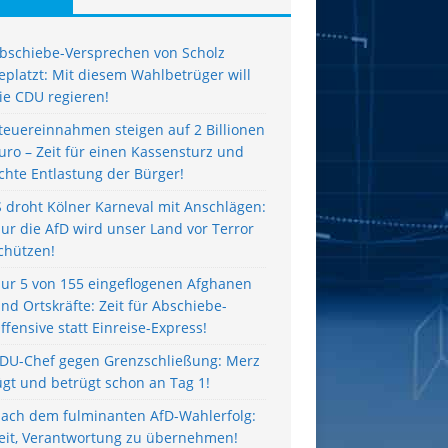
bschiebe-Versprechen von Scholz
eplatzt: Mit diesem Wahlbetrüger will
ie CDU regieren!
teuereinnahmen steigen auf 2 Billionen
uro – Zeit für einen Kassensturz und
chte Entlastung der Bürger!
S droht Kölner Karneval mit Anschlägen:
ur die AfD wird unser Land vor Terror
chützen!
ur 5 von 155 eingeflogenen Afghanen
ind Ortskräfte: Zeit für Abschiebe-
ffensive statt Einreise-Express!
DU-Chef gegen Grenzschließung: Merz
ügt und betrügt schon an Tag 1!
ach dem fulminanten AfD-Wahlerfolg:
eit, Verantwortung zu übernehmen!