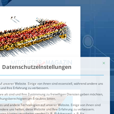
Mit dies
Datenschutzeinstellungen
f unserer Website. Einige von ihnen sind essenziell, während andere uns
 und Ihre Erfahrung zu verbessern.
re alt sind und Ihre Zustimmung zu freiwilligen Diensten geben möchten,
ehungsberechtigten um Erlaubnis bitten.
s und andere Technologien auf unserer Website. Einige von ihnen sind
ndere uns helfen, diese Website und Ihre Erfahrung zu verbessern.
n können verarbeitet werden (z. B. IP-Adressen), z. B. für
igen und Inhalte oder Anzeigen- und Inhaltsmessung.
Weitere
ie Verwendung Ihrer Daten finden Sie in unserer
Datenschutzerklärung
.
ahl jederzeit unter
Einstellungen
widerrufen oder anpassen.
e der Service-Gruppen, für die eine Einwilligung erteilt werden ka
Externe Medien
ODCASTS
VIDEOS
Speichern
BRENNPUNKT
IM BRENNPUNKT
Alle akzeptieren