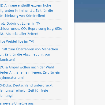
fD-Anfrage enthüllt extrem hohe
igranten-Kriminalität: Zeit für die
bschiebung von Kriminellen!
rotz Dobrindt-Lügen in TV-
chlussrunde: CO₂-Bepreisung ist größte
DU-Abzocke aller Zeiten!
lice Weidel live im TV!
S ruft zum Überfahren von Menschen
uf: Zeit für die Abschiebung von
slamisten!
DU & Ampel wollen nach der Wahl
ieder Afghanen einfliegen: Zeit für ein
sylmoratorium!
S-Doku: Deutschland unterdrückt
einungsfreiheit – Zeit für freie
einung!
arnevals-Umzüge aus