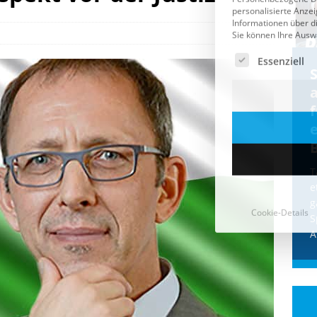
Cookie-Details
CDU & Ampel wollen nach
der Wahl wieder Afghanen
a
einfliegen: Zeit für ein
Asylmoratorium!
Die Bundesregierung und die CDU
halten die Wähler für dumm! Weil die
T
Stimmung wegen der von Afghanen
e
verübten Anschläge kippte, wurden die
g
Flüge vor der
[...]
S
A