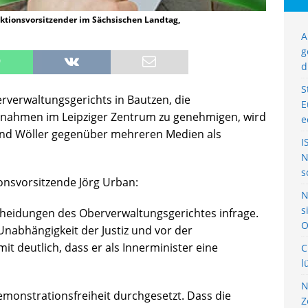
ktionsvorsitzender im Sächsischen Landtag,
A
g
d
S
rverwaltungsgerichts in Bautzen, die
E
nahmen im Leipziger Zentrum zu genehmigen, wird
e
nd Wöller gegenüber mehreren Medien als
I
N
s
ionsvorsitzende Jörg Urban:
N
s
cheidungen des Oberverwaltungsgerichtes infrage.
O
Unabhängigkeit der Justiz und vor der
t deutlich, dass er als Innerminister eine
C
l
N
monstrationsfreiheit durchgesetzt. Dass die
Z