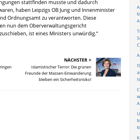
ingungen stattfinden musste und dadurch
A
aren, haben Leipzigs OB Jung und Innenminister
M
i und Ordnungsamt zu verantworten. Diese
A
ngen nun dem Oberverwaltungsgericht
T
uschieben, ist eines Ministers unwürdig.“
S
C
A
NÄCHSTER
I
üringen
Islamistischer Terror: Die grünen
a
Freunde der Massen-Einwanderung
I
bleiben ein Sicherheitsrisiko!
C
w
A
U
M
M
K