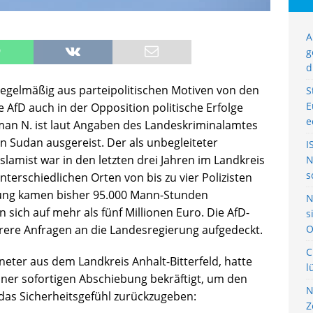
A
g
d
regelmäßig aus parteipolitischen Motiven von den
S
E
 AfD auch in der Opposition politische Erfolge
e
yman N. ist laut Angaben des Landeskriminalamtes
 Sudan ausgereist. Der als unbegleiteter
I
slamist war in den letzten drei Jahren im Landkreis
N
s
nterschiedlichen Orten von bis zu vier Polizisten
ung kamen bisher 95.000 Mann-Stunden
N
sich auf mehr als fünf Millionen Euro. Die AfD-
s
rere Anfragen an die Landesregierung aufgedeckt.
O
C
eter aus dem Landkreis Anhalt-Bitterfeld, hatte
l
iner sofortigen Abschiebung bekräftigt, um den
N
as Sicherheitsgefühl zurückzugeben:
Z