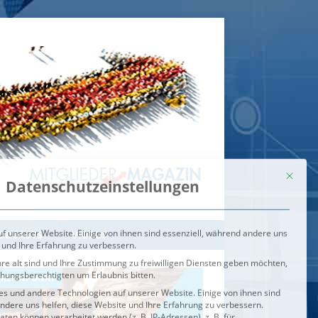
Mit dies
Datenschutzeinstellungen
f unserer Website. Einige von ihnen sind essenziell, während andere uns
 und Ihre Erfahrung zu verbessern.
re alt sind und Ihre Zustimmung zu freiwilligen Diensten geben möchten,
ehungsberechtigten um Erlaubnis bitten.
s und andere Technologien auf unserer Website. Einige von ihnen sind
ndere uns helfen, diese Website und Ihre Erfahrung zu verbessern.
n können verarbeitet werden (z. B. IP-Adressen), z. B. für
igen und Inhalte oder Anzeigen- und Inhaltsmessung.
Weitere
ie Verwendung Ihrer Daten finden Sie in unserer
Datenschutzerklärung
.
ahl jederzeit unter
Einstellungen
widerrufen oder anpassen.
e der Service-Gruppen, für die eine Einwilligung erteilt werden ka
Externe Medien
ODCASTS
VIDEOS
Speichern
BRENNPUNKT
IM BRENNPUNKT
Alle akzeptieren