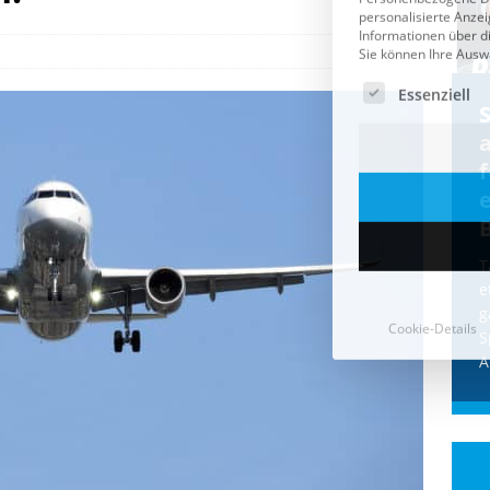
Cookie-Details
CDU & Ampel wollen nach
der Wahl wieder Afghanen
a
einfliegen: Zeit für ein
Asylmoratorium!
Die Bundesregierung und die CDU
halten die Wähler für dumm! Weil die
T
Stimmung wegen der von Afghanen
e
verübten Anschläge kippte, wurden die
g
Flüge vor der
[...]
S
A