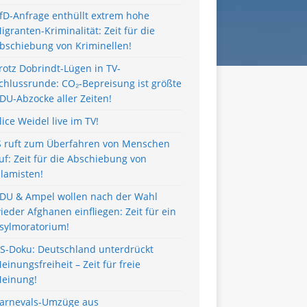
fD-Anfrage enthüllt extrem hohe
igranten-Kriminalität: Zeit für die
bschiebung von Kriminellen!
rotz Dobrindt-Lügen in TV-
chlussrunde: CO₂-Bepreisung ist größte
DU-Abzocke aller Zeiten!
lice Weidel live im TV!
S ruft zum Überfahren von Menschen
uf: Zeit für die Abschiebung von
slamisten!
DU & Ampel wollen nach der Wahl
ieder Afghanen einfliegen: Zeit für ein
sylmoratorium!
S-Doku: Deutschland unterdrückt
einungsfreiheit – Zeit für freie
einung!
arnevals-Umzüge aus