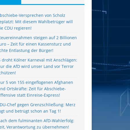
bschiebe-Versprechen von Scholz
eplatzt: Mit diesem Wahlbetrüger will
ie CDU regieren!
teuereinnahmen steigen auf 2 Billionen
uro – Zeit für einen Kassensturz und
chte Entlastung der Bürger!
S droht Kölner Karneval mit Anschlägen:
ur die AfD wird unser Land vor Terror
chützen!
ur 5 von 155 eingeflogenen Afghanen
ind Ortskräfte: Zeit für Abschiebe-
ffensive statt Einreise-Express!
DU-Chef gegen Grenzschließung: Merz
ügt und betrügt schon an Tag 1!
ach dem fulminanten AfD-Wahlerfolg:
eit, Verantwortung zu übernehmen!