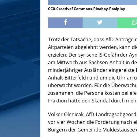
CC0-CreativeFCommons-Pixabay-Poolplay
Trotz der Tatsache, dass AfD-Anträge 
Altparteien abgelehnt werden, kann die
erzielen: Der syrische IS-Gefährder A
am Mittwoch aus Sachsen-Anhalt in den
minderjähriger Ausländer eingereiste I
Anhalt-Bitterfeld rund um die Uhr an u
überwacht worden. Für die Überwach
zusammen, die Personalkosten beliefen 
Fraktion hatte den Skandal durch meh
Volker Olenicak, AfD-Landtagsabgeordn
vor vier Wochen die Forderung nach e
Bürgern der Gemeinde Muldestausee d