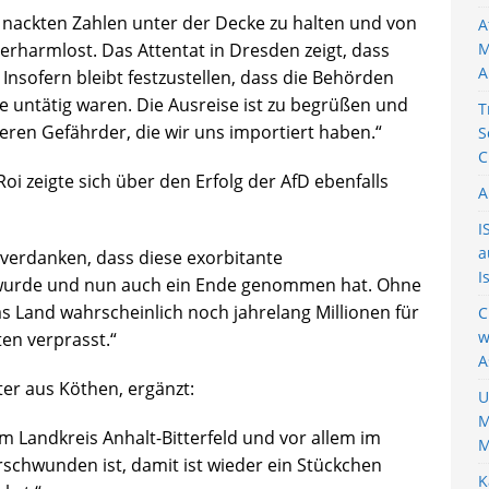
 nackten Zahlen unter der Decke zu halten und von
A
erharmlost. Das Attentat in Dresden zeigt, dass
M
A
Insofern bleibt festzustellen, dass die Behörden
ge untätig waren. Die Ausreise ist zu begrüßen und
T
deren Gefährder, die wir uns importiert haben.“
S
C
i zeigte sich über den Erfolg der AfD ebenfalls
A
I
a
u verdanken, dass diese exorbitante
I
 wurde und nun auch ein Ende genommen hat. Ohne
as Land wahrscheinlich noch jahrelang Millionen für
C
w
en verprasst.“
A
er aus Köthen, ergänzt:
U
M
im Landkreis Anhalt-Bitterfeld und vor allem im
M
schwunden ist, damit ist wieder ein Stückchen
K