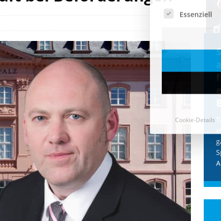
Cookie-Details
CDU & Ampel wollen nach
der Wahl wieder Afghanen
a
einfliegen: Zeit für ein
Asylmoratorium!
Die Bundesregierung und die CDU
halten die Wähler für dumm! Weil die
T
Stimmung wegen der von Afghanen
e
verübten Anschläge kippte, wurden die
g
Flüge vor der
[...]
S
A