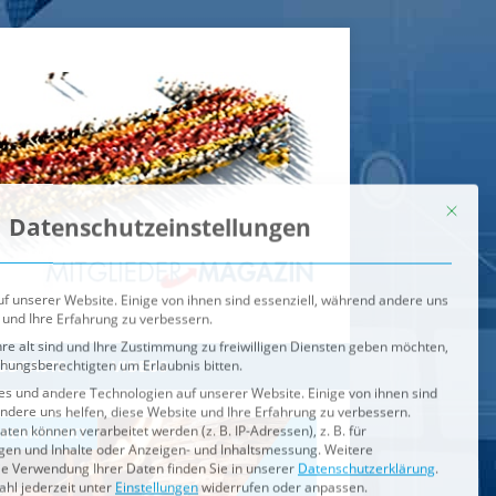
Mit dies
Datenschutzeinstellungen
f unserer Website. Einige von ihnen sind essenziell, während andere uns
 und Ihre Erfahrung zu verbessern.
re alt sind und Ihre Zustimmung zu freiwilligen Diensten geben möchten,
ehungsberechtigten um Erlaubnis bitten.
s und andere Technologien auf unserer Website. Einige von ihnen sind
ndere uns helfen, diese Website und Ihre Erfahrung zu verbessern.
n können verarbeitet werden (z. B. IP-Adressen), z. B. für
igen und Inhalte oder Anzeigen- und Inhaltsmessung.
Weitere
ie Verwendung Ihrer Daten finden Sie in unserer
Datenschutzerklärung
.
ahl jederzeit unter
Einstellungen
widerrufen oder anpassen.
e der Service-Gruppen, für die eine Einwilligung erteilt werden ka
Externe Medien
ODCASTS
VIDEOS
Speichern
BRENNPUNKT
IM BRENNPUNKT
Alle akzeptieren