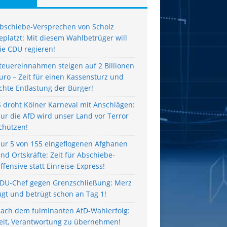
bschiebe-Versprechen von Scholz
eplatzt: Mit diesem Wahlbetrüger will
ie CDU regieren!
teuereinnahmen steigen auf 2 Billionen
uro – Zeit für einen Kassensturz und
chte Entlastung der Bürger!
S droht Kölner Karneval mit Anschlägen:
ur die AfD wird unser Land vor Terror
chützen!
ur 5 von 155 eingeflogenen Afghanen
ind Ortskräfte: Zeit für Abschiebe-
ffensive statt Einreise-Express!
DU-Chef gegen Grenzschließung: Merz
ügt und betrügt schon an Tag 1!
ach dem fulminanten AfD-Wahlerfolg:
eit, Verantwortung zu übernehmen!