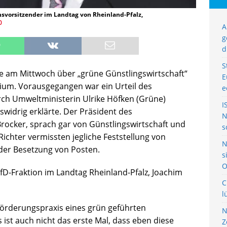
nsvorsitzender im Landtag von Rheinland-Pfalz,
0
A
g
d
S
te am Mittwoch über „grüne Günstlingswirtschaft“
E
ium. Vorausgegangen war ein Urteil des
e
rch Umweltministerin Ulrike Höfken (Grüne)
I
idrig erklärte. Der Präsident des
N
rocker, sprach gar von Günstlingswirtschaft und
s
ichter vermissten jegliche Feststellung von
N
 der Besetzung von Posten.
s
O
AfD-Fraktion im Landtag Rheinland-Pfalz, Joachim
C
l
Beförderungspraxis eines grün geführten
N
 ist auch nicht das erste Mal, dass eben diese
Z