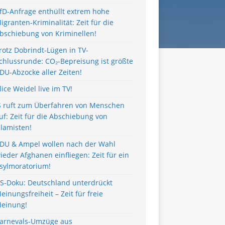
fD-Anfrage enthüllt extrem hohe
igranten-Kriminalität: Zeit für die
bschiebung von Kriminellen!
rotz Dobrindt-Lügen in TV-
chlussrunde: CO₂-Bepreisung ist größte
DU-Abzocke aller Zeiten!
lice Weidel live im TV!
S ruft zum Überfahren von Menschen
uf: Zeit für die Abschiebung von
slamisten!
DU & Ampel wollen nach der Wahl
ieder Afghanen einfliegen: Zeit für ein
sylmoratorium!
S-Doku: Deutschland unterdrückt
einungsfreiheit – Zeit für freie
einung!
arnevals-Umzüge aus