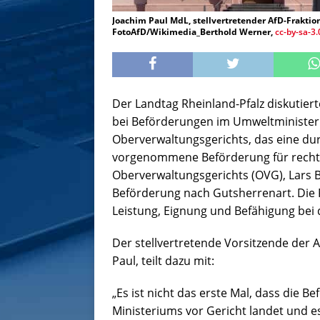
Joachim Paul MdL, stellvertretender AfD-Fraktio
FotoAfD/Wikimedia_Berthold Werner,
cc-by-sa-3.
Der Landtag Rheinland-Pfalz diskutier
bei Beförderungen im Umweltminister
Oberverwaltungsgerichts, das eine du
vorgenommene Beförderung für rechtsw
Oberverwaltungsgerichts (OVG), Lars B
Beförderung nach Gutsherrenart. Die R
Leistung, Eignung und Befähigung bei
Der stellvertretende Vorsitzende der 
Paul, teilt dazu mit:
„Es ist nicht das erste Mal, dass die 
Ministeriums vor Gericht landet und es