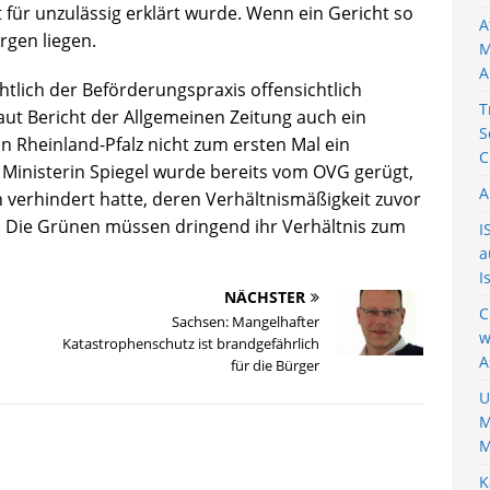
für unzulässig erklärt wurde. Wenn ein Gericht so
A
rgen liegen.
M
A
tlich der Beförderungspraxis offensichtlich
T
aut Bericht der Allgemeinen Zeitung auch ein
S
n Rheinland-Pfalz nicht zum ersten Mal ein
C
 Ministerin Spiegel wurde bereits vom OVG gerügt,
A
erhindert hatte, deren Verhältnismäßigkeit zuvor
r. Die Grünen müssen dringend ihr Verhältnis zum
I
a
I
NÄCHSTER
C
Sachsen: Mangelhafter
w
Katastrophenschutz ist brandgefährlich
A
für die Bürger
U
M
M
K