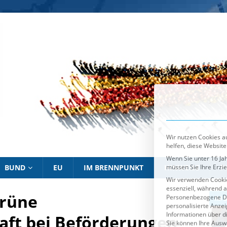
Wir nutzen Cookies au
helfen, diese Website
Wenn Sie unter 16 Jah
müssen Sie Ihre Erzi
Wir verwenden Cookie
essenziell, während a
Personenbezogene Date
personalisierte Anze
Informationen über d
Sie können Ihre Ausw
Es folgt eine List
Essenziell
BUND
EU
IM BRENNPUNKT
HINWEISE
P
Grüne
IM BRENNPUNKT
IM 
aft bei Beförderungen