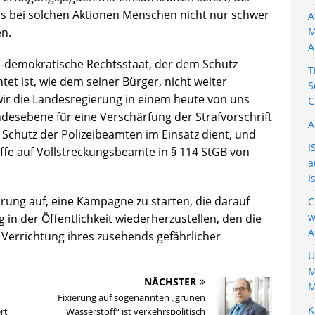
ass bei solchen Aktionen Menschen nicht nur schwer
A
n.
M
A
ich-demokratische Rechtsstaat, der dem Schutz
T
tet ist, wie dem seiner Bürger, nicht weiter
S
wir die Landesregierung in einem heute von uns
C
ndesebene für eine Verschärfung der Strafvorschrift
A
Schutz der Polizeibeamten im Einsatz dient, und
I
iffe auf Vollstreckungsbeamte in § 114 StGB von
a
I
rung auf, eine Kampagne zu starten, die darauf
C
w
 in der Öffentlichkeit wiederherzustellen, den die
A
e Verrichtung ihres zusehends gefährlicher
U
M
NÄCHSTER
M
Fixierung auf sogenannten „grünen
K
rt
Wasserstoff“ ist verkehrspolitisch