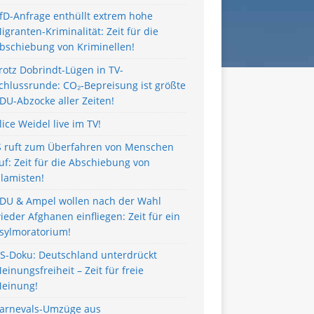
fD-Anfrage enthüllt extrem hohe
igranten-Kriminalität: Zeit für die
bschiebung von Kriminellen!
rotz Dobrindt-Lügen in TV-
chlussrunde: CO₂-Bepreisung ist größte
DU-Abzocke aller Zeiten!
lice Weidel live im TV!
S ruft zum Überfahren von Menschen
uf: Zeit für die Abschiebung von
slamisten!
DU & Ampel wollen nach der Wahl
ieder Afghanen einfliegen: Zeit für ein
sylmoratorium!
S-Doku: Deutschland unterdrückt
einungsfreiheit – Zeit für freie
einung!
arnevals-Umzüge aus