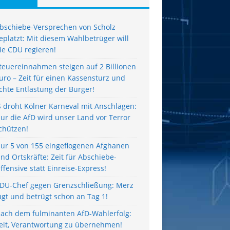
bschiebe-Versprechen von Scholz
eplatzt: Mit diesem Wahlbetrüger will
ie CDU regieren!
teuereinnahmen steigen auf 2 Billionen
uro – Zeit für einen Kassensturz und
chte Entlastung der Bürger!
S droht Kölner Karneval mit Anschlägen:
ur die AfD wird unser Land vor Terror
chützen!
ur 5 von 155 eingeflogenen Afghanen
ind Ortskräfte: Zeit für Abschiebe-
ffensive statt Einreise-Express!
DU-Chef gegen Grenzschließung: Merz
ügt und betrügt schon an Tag 1!
ach dem fulminanten AfD-Wahlerfolg:
eit, Verantwortung zu übernehmen!