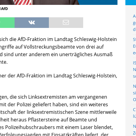
 ©AfD
A
g
d
sich die AfD-Fraktion im Landtag Schleswig-Holstein
S
E
Angriffe auf Vollstreckungsbeamte von drei auf
e
d sind unter anderem ein unerträgliches Ausmaß
mte.
I
N
her der AfD-Fraktion im Landtag Schleswig-Holstein,
s
N
s
gen, die sich Linksextremisten am vergangenen
O
t der Polizei geliefert haben, sind ein weiteres
C
itschaft der linksextremistischen Szene mittlerweile
l
lheit heraus Pflastersteine auf Beamte und
N
nes Polizeihubschraubers mit einem Laser blendet,
Z
erfolgungsjagden mit Einsatzkräften liefert, der