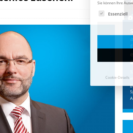
Cookie-Details
CDU & Ampel wollen nach
der Wahl wieder Afghanen
a
einfliegen: Zeit für ein
Asylmoratorium!
Die Bundesregierung und die CDU
halten die Wähler für dumm! Weil die
T
Stimmung wegen der von Afghanen
e
verübten Anschläge kippte, wurden die
g
Flüge vor der
[...]
S
A