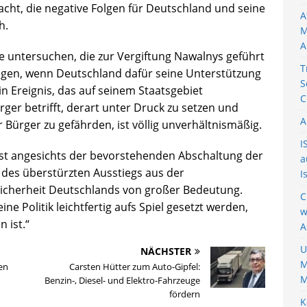
t, die negative Folgen für Deutschland und seine
A
h.
M
A
e untersuchen, die zur Vergiftung Nawalnys geführt
T
egen, wenn Deutschland dafür seine Unterstützung
S
in Ereignis, das auf seinem Staatsgebiet
C
ger betrifft, derart unter Druck zu setzen und
A
Bürger zu gefährden, ist völlig unverhältnismäßig.
I
ist angesichts der bevorstehenden Abschaltung der
a
 des überstürzten Ausstiegs aus der
I
icherheit Deutschlands von großer Bedeutung.
C
ne Politik leichtfertig aufs Spiel gesetzt werden,
w
 ist.“
A
U
NÄCHSTER
M
en
Carsten Hütter zum Auto-Gipfel:
M
Benzin-, Diesel- und Elektro-Fahrzeuge
fördern
K