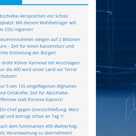
bschiebe-Versprechen von Scholz
eplatzt: Mit diesem Wahlbetrüger will
ie CDU regieren!
teuereinnahmen steigen auf 2 Billionen
uro – Zeit für einen Kassensturz und
chte Entlastung der Bürger!
S droht Kölner Karneval mit Anschlägen:
ur die AfD wird unser Land vor Terror
chützen!
ur 5 von 155 eingeflogenen Afghanen
ind Ortskräfte: Zeit für Abschiebe-
ffensive statt Einreise-Express!
DU-Chef gegen Grenzschließung: Merz
ügt und betrügt schon an Tag 1!
ach dem fulminanten AfD-Wahlerfolg:
eit, Verantwortung zu übernehmen!