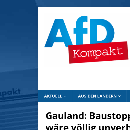
AKTUELL
AUS DEN LÄNDERN
Gauland: Baustopp
wäre völlig unver