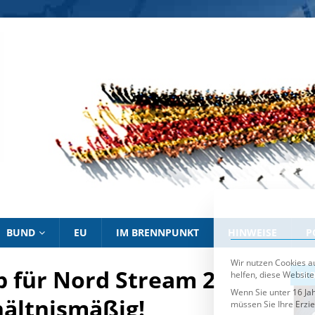
Wir nutzen Cookies au
helfen, diese Website
Wenn Sie unter 16 Jah
müssen Sie Ihre Erzi
Wir verwenden Cookie
essenziell, während a
Personenbezogene Date
personalisierte Anze
Informationen über d
Sie können Ihre Ausw
Es folgt eine List
Essenziell
BUND
EU
IM BRENNPUNKT
HINWEISE
P
 für Nord Stream 2
IM BRENNPUNKT
IM 
hältnismäßig!