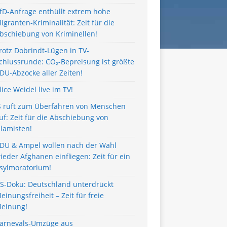
fD-Anfrage enthüllt extrem hohe
igranten-Kriminalität: Zeit für die
bschiebung von Kriminellen!
rotz Dobrindt-Lügen in TV-
chlussrunde: CO₂-Bepreisung ist größte
DU-Abzocke aller Zeiten!
lice Weidel live im TV!
S ruft zum Überfahren von Menschen
uf: Zeit für die Abschiebung von
slamisten!
DU & Ampel wollen nach der Wahl
ieder Afghanen einfliegen: Zeit für ein
sylmoratorium!
S-Doku: Deutschland unterdrückt
einungsfreiheit – Zeit für freie
einung!
arnevals-Umzüge aus