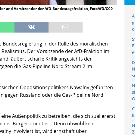
er und Vorsitzender der AfD-Bundestagsfraktion, FotoAfD/CC0-
A
g
d
S
die Bundesregierung in der Rolle des moralischen
E
 Realismus. Der Vorsitzende der AfD-Fraktion im
e
d, äußert scharfe Kritik angesichts der
I
gegen die Gas-Pipeline Nord Stream 2 im
N
s
N
ussischen Oppositionspolitikers Nawalny geführten
s
n gegen Russland oder die Gas-Pipeline Nord
O
C
l
 eine Außenpolitik zu betreiben, die sich zuallererst
iner Bürger orientiert. Denn obwohl kein
N
lny involviert ist, wird ernsthaft über
Z