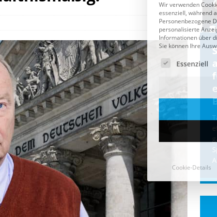
Cookie-Details
CDU & Ampel wollen nach
der Wahl wieder Afghanen
a
einfliegen: Zeit für ein
Asylmoratorium!
Die Bundesregierung und die CDU
halten die Wähler für dumm! Weil die
T
Stimmung wegen der von Afghanen
e
verübten Anschläge kippte, wurden die
g
Flüge vor der
[...]
S
A