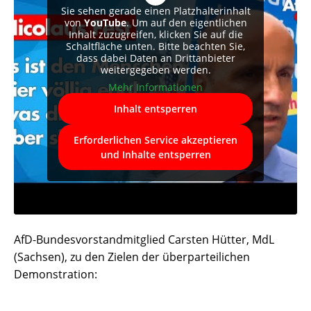
Sie sehen gerade einen Platzhalterinhalt
von
YouTube
. Um auf den eigentlichen
Inhalt zuzugreifen, klicken Sie auf die
Schaltfläche unten. Bitte beachten Sie,
dass dabei Daten an Drittanbieter
weitergegeben werden.
Mehr Informationen
Inhalt entsperren
Erforderlichen Service akzeptieren
und Inhalte entsperren
AfD-Bundesvorstandmitglied Carsten Hütter, MdL
(Sachsen), zu den Zielen der überparteilichen
Demonstration: