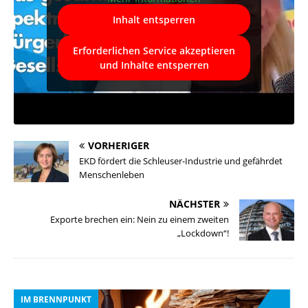
Inhalt entsperren
Erforderlichen Service akzeptieren
und Inhalte entsperren
VORHERIGER
EKD fördert die Schleuser-Industrie und gefährdet
Menschenleben
NÄCHSTER
Exporte brechen ein: Nein zu einem zweiten
„Lockdown“!
IM BRENNPUNKT
I