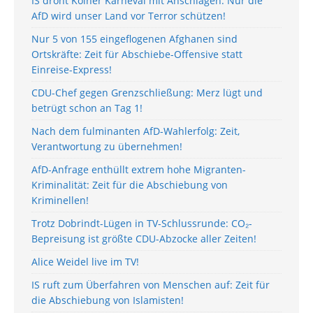
IS droht Kölner Karneval mit Anschlägen: Nur die
AfD wird unser Land vor Terror schützen!
Nur 5 von 155 eingeflogenen Afghanen sind
Ortskräfte: Zeit für Abschiebe-Offensive statt
Einreise-Express!
CDU-Chef gegen Grenzschließung: Merz lügt und
betrügt schon an Tag 1!
Nach dem fulminanten AfD-Wahlerfolg: Zeit,
Verantwortung zu übernehmen!
AfD-Anfrage enthüllt extrem hohe Migranten-
Kriminalität: Zeit für die Abschiebung von
Kriminellen!
Trotz Dobrindt-Lügen in TV-Schlussrunde: CO₂-
Bepreisung ist größte CDU-Abzocke aller Zeiten!
Alice Weidel live im TV!
IS ruft zum Überfahren von Menschen auf: Zeit für
die Abschiebung von Islamisten!