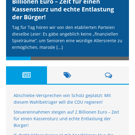
Billionen Euro – Zeit für einen
Kassensturz und echte Entlastung
der Bürger!
Tag für Tag hören wir von den etablierten Parteien
dieselbe Leier: Es gäbe angeblich keine „finanziellen
Spielräume“, um Senioren eine würdige Altersrente zu
ermöglichen, marode
[...]
Abschiebe-Versprechen von Scholz geplatzt: Mit
diesem Wahlbetrüger will die CDU regieren!
Steuereinnahmen steigen auf 2 Billionen Euro – Zeit
für einen Kassensturz und echte Entlastung der
Bürger!