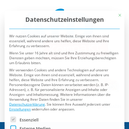
Mit die
Datenschutzeinstellungen
Wir nutzen Cookies auf unserer Website. Einige von ihnen sind
essenziell, während andere uns helfen, diese Website und Ihre
Erfahrung zu verbessern.
Wenn Sie unter 16 Jahre alt sind und Ihre Zustimmung zu freiwilligen
Diensten geben möchten, müssen Sie Ihre Erziehungsberechtigten
um Erlaubnis bitten.
Wir verwenden Cookies und andere Technologien auf unserer
Website. Einige von ihnen sind essenziell, während andere uns
helfen, diese Website und Ihre Erfahrung zu verbessern.
Personenbezogene Daten können verarbeitet werden (z. B. IP-
Adressen), z. B. für personalisierte Anzeigen und Inhalte oder
Anzeigen- und Inhaltsmessung.
Weitere Informationen über die
Verwendung Ihrer Daten finden Sie in unserer
Datenschutzerklärung
.
Sie können Ihre Auswahl jederzeit unter
Einstellungen
widerrufen oder anpassen.
Es folgt eine Liste der Service-Gruppen, für die eine Einwilli
Essenziell
Externe Medien