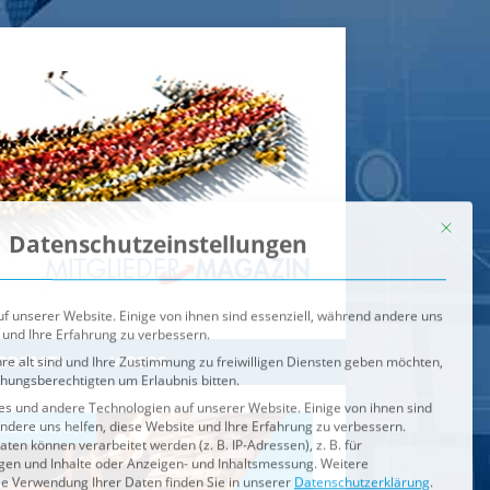
Mit dies
Datenschutzeinstellungen
f unserer Website. Einige von ihnen sind essenziell, während andere uns
 und Ihre Erfahrung zu verbessern.
re alt sind und Ihre Zustimmung zu freiwilligen Diensten geben möchten,
ehungsberechtigten um Erlaubnis bitten.
s und andere Technologien auf unserer Website. Einige von ihnen sind
ndere uns helfen, diese Website und Ihre Erfahrung zu verbessern.
n können verarbeitet werden (z. B. IP-Adressen), z. B. für
igen und Inhalte oder Anzeigen- und Inhaltsmessung.
Weitere
ie Verwendung Ihrer Daten finden Sie in unserer
Datenschutzerklärung
.
ahl jederzeit unter
Einstellungen
widerrufen oder anpassen.
e der Service-Gruppen, für die eine Einwilligung erteilt werden ka
Externe Medien
ODCASTS
VIDEOS
Speichern
BRENNPUNKT
IM BRENNPUNKT
Alle akzeptieren