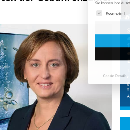
Cookie-Details
CDU & Ampel wollen nach
der Wahl wieder Afghanen
a
einfliegen: Zeit für ein
Asylmoratorium!
Die Bundesregierung und die CDU
halten die Wähler für dumm! Weil die
T
Stimmung wegen der von Afghanen
e
verübten Anschläge kippte, wurden die
g
Flüge vor der
[...]
S
A