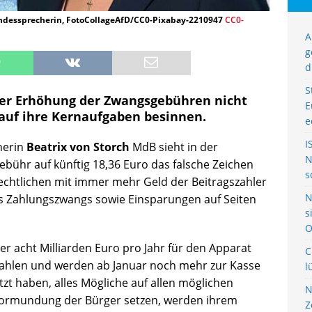
Bundessprecherin, FotoCollageAfD/CC0-Pixabay-2210947
CC0-
A
g
d
S
der Erhöhung der Zwangsgebühren nicht
E
auf ihre Kernaufgaben besinnen.
e
I
herin
Beatrix von Storch
MdB sieht in der
N
ühr auf künftig 18,36 Euro das falsche Zeichen
s
h-Rechtlichen mit immer mehr Geld der Beitragszahler
N
s Zahlungszwangs sowie Einsparungen auf Seiten
s
O
r acht Milliarden Euro pro Jahr für den Apparat
C
 zahlen und werden ab Januar noch mehr zur Kasse
l
zt haben, alles Mögliche auf allen möglichen
N
vormundung der Bürger setzen, werden ihrem
Z