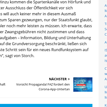
 Hinzu kommen die Spartenkanäle von Hörfunk und
A
r Ausschluss der Öffentlichkeit vor sich
M
as will auch keiner mehr in diesem Ausmaß
A
e zum Sparen gezwungen, nur der Staatsfunkt glaubt,
T
ler noch mehr leisten zu müssen. Ich erwarte, dass
S
der Zwangsgebühren nicht zustimmen und dass
C
naufgaben – Information, Bildung und Unterhaltung
A
auf die Grundversorgung beschränkt, ließen sich
rste Schritt sein für ein neues Rundfunksystem auf
I
“, sagt von Storch.
a
I
C
w
NÄCHSTER
A
haft
Vorsicht Propaganda! FAZ fordert den
U
Corona-App-Untertan
M
M
K