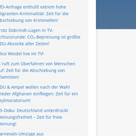
fD-Anfrage enthüllt extrem hohe
igranten-Kriminalität: Zeit für die
bschiebung von Kriminellen!
rotz Dobrindt-Lügen in TV-
chlussrunde: CO₂-Bepreisung ist größte
DU-Abzocke aller Zeiten!
lice Weidel live im TV!
S ruft zum Überfahren von Menschen
uf: Zeit für die Abschiebung von
slamisten!
DU & Ampel wollen nach der Wahl
ieder Afghanen einfliegen: Zeit für ein
sylmoratorium!
S-Doku: Deutschland unterdrückt
einungsfreiheit – Zeit für freie
einung!
arnevals-Umzüge aus