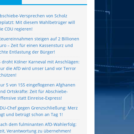
bschiebe-Versprechen von Scholz
eplatzt: Mit diesem Wahlbetrüger will
ie CDU regieren!
teuereinnahmen steigen auf 2 Billionen
uro – Zeit für einen Kassensturz und
chte Entlastung der Bürger!
S droht Kölner Karneval mit Anschlägen:
ur die AfD wird unser Land vor Terror
chützen!
ur 5 von 155 eingeflogenen Afghanen
ind Ortskräfte: Zeit für Abschiebe-
ffensive statt Einreise-Express!
DU-Chef gegen Grenzschließung: Merz
ügt und betrügt schon an Tag 1!
ach dem fulminanten AfD-Wahlerfolg:
eit, Verantwortung zu übernehmen!