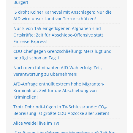
Bürger!
IS droht Kölner Karneval mit Anschlägen: Nur die
AfD wird unser Land vor Terror schützen!
Nur 5 von 155 eingeflogenen Afghanen sind
Ortskräfte: Zeit für Abschiebe-Offensive statt
Einreise-Express!
CDU-Chef gegen Grenzschließung: Merz lügt und
betrügt schon an Tag 1!
Nach dem fulminanten AfD-Wahlerfolg: Zeit,
Verantwortung zu übernehmen!
AfD-Anfrage enthüllt extrem hohe Migranten-
Kriminalität: Zeit für die Abschiebung von
Kriminellen!
Trotz Dobrindt-Lügen in TV-Schlussrunde: CO₂-
Bepreisung ist größte CDU-Abzocke aller Zeiten!
Alice Weidel live im TV!
IS ruft zum Überfahren von Menschen auf: Zeit für