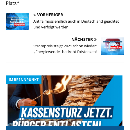
Platz.“
VORHERIGER
Antifa muss endlich auch in Deutschland geächtet
und verfolgt werden
NÄCHSTER
Strompreis steigt 2021 schon wieder:
„Energiewende“ bedroht Existenzen!
IM BRENNPUNKT
I