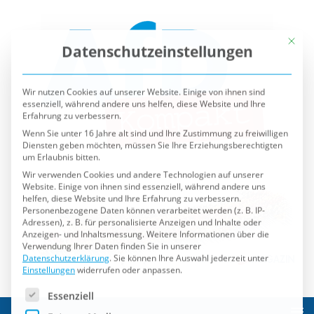
Mit die
Datenschutzeinstellungen
Wir nutzen Cookies auf unserer Website. Einige von ihnen sind
essenziell, während andere uns helfen, diese Website und Ihre
Erfahrung zu verbessern.
Wenn Sie unter 16 Jahre alt sind und Ihre Zustimmung zu freiwilligen
Diensten geben möchten, müssen Sie Ihre Erziehungsberechtigten
um Erlaubnis bitten.
Wir verwenden Cookies und andere Technologien auf unserer
Website. Einige von ihnen sind essenziell, während andere uns
helfen, diese Website und Ihre Erfahrung zu verbessern.
Personenbezogene Daten können verarbeitet werden (z. B. IP-
Adressen), z. B. für personalisierte Anzeigen und Inhalte oder
Anzeigen- und Inhaltsmessung.
Weitere Informationen über die
Verwendung Ihrer Daten finden Sie in unserer
Datenschutzerklärung
.
Sie können Ihre Auswahl jederzeit unter
Einstellungen
widerrufen oder anpassen.
Es folgt eine Liste der Service-Gruppen, für die eine Einwilli
Essenziell
Externe Medien