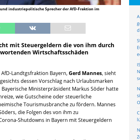
und industriepolitische Sprecher der AfD-Fraktion im
A
g
d
S
cht mit Steuergeldern die von ihm durch
E
twortenden Wirtschaftsschäden
e
I
N
r AfD-Landtgsfraktion Bayern,
Gerd Mannes
, sieht
s
ngesichts dessen Vorschlag nach Urlaubsmarken
r Bayerische Ministerpräsident Markus Söder hatte
N
s
Anreize, wie Gutscheine oder steuerliche
O
 heimische Tourismusbranche zu fördern. Mannes
Söders, die Folgen des von ihm zu
C
 Corona-Shutdowns in Bayern mit Steuergeldern
l
N
Z