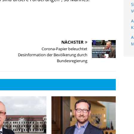
S
V
A
K
A
NÄCHSTER
M
Corona-Papier beleuchtet
Desinformation der Bevölkerung durch
Bundesregierung