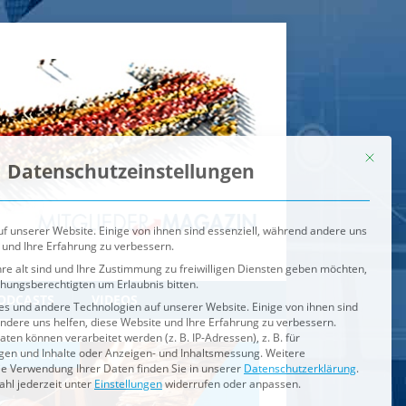
Mit dies
Datenschutzeinstellungen
f unserer Website. Einige von ihnen sind essenziell, während andere uns
 und Ihre Erfahrung zu verbessern.
re alt sind und Ihre Zustimmung zu freiwilligen Diensten geben möchten,
ehungsberechtigten um Erlaubnis bitten.
s und andere Technologien auf unserer Website. Einige von ihnen sind
ndere uns helfen, diese Website und Ihre Erfahrung zu verbessern.
n können verarbeitet werden (z. B. IP-Adressen), z. B. für
igen und Inhalte oder Anzeigen- und Inhaltsmessung.
Weitere
ie Verwendung Ihrer Daten finden Sie in unserer
Datenschutzerklärung
.
ahl jederzeit unter
Einstellungen
widerrufen oder anpassen.
e der Service-Gruppen, für die eine Einwilligung erteilt werden ka
Externe Medien
ODCASTS
VIDEOS
Speichern
BRENNPUNKT
IM BRENNPUNKT
Alle akzeptieren