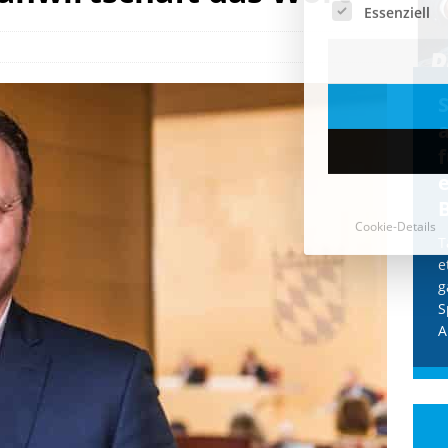
Cookie-Details
CDU & Ampel wollen nach
der Wahl wieder Afghanen
a
einfliegen: Zeit für ein
Asylmoratorium!
Die Bundesregierung und die CDU
halten die Wähler für dumm! Weil die
T
Stimmung wegen der von Afghanen
e
verübten Anschläge kippte, wurden die
g
Flüge vor der
[...]
S
A