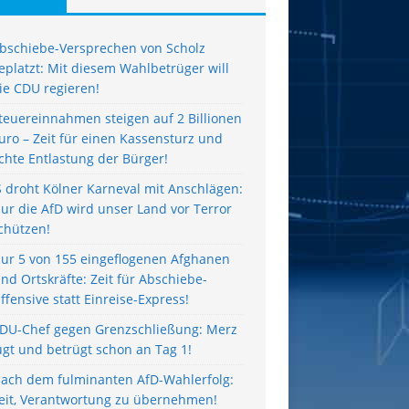
bschiebe-Versprechen von Scholz
eplatzt: Mit diesem Wahlbetrüger will
ie CDU regieren!
teuereinnahmen steigen auf 2 Billionen
uro – Zeit für einen Kassensturz und
chte Entlastung der Bürger!
S droht Kölner Karneval mit Anschlägen:
ur die AfD wird unser Land vor Terror
chützen!
ur 5 von 155 eingeflogenen Afghanen
ind Ortskräfte: Zeit für Abschiebe-
ffensive statt Einreise-Express!
DU-Chef gegen Grenzschließung: Merz
ügt und betrügt schon an Tag 1!
ach dem fulminanten AfD-Wahlerfolg:
eit, Verantwortung zu übernehmen!