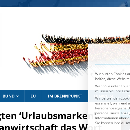
Wir nutzen Cookies au
helfen, diese Website
Wenn Sie unter 16 Jah
müssen Sie Ihre Erzi
Wir verwenden Cookie
essenziell, während a
Personenbezogene Date
personalisierte Anze
Informationen über d
Sie können Ihre Ausw
Es folgt eine List
Essenziell
BUND
EU
IM BRENNPUNKT
HINWEISE
P
gten ‘Urlaubsmarken’
IM BRENNPUNKT
IM 
lanwirtschaft das Wort