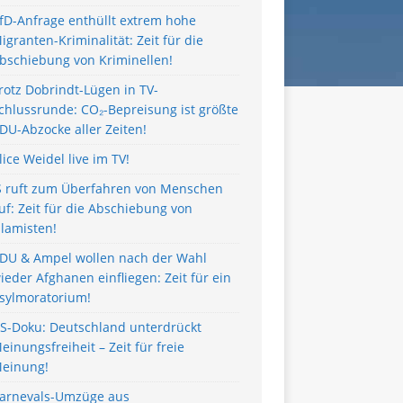
fD-Anfrage enthüllt extrem hohe
igranten-Kriminalität: Zeit für die
bschiebung von Kriminellen!
rotz Dobrindt-Lügen in TV-
chlussrunde: CO₂-Bepreisung ist größte
DU-Abzocke aller Zeiten!
lice Weidel live im TV!
S ruft zum Überfahren von Menschen
uf: Zeit für die Abschiebung von
slamisten!
DU & Ampel wollen nach der Wahl
ieder Afghanen einfliegen: Zeit für ein
sylmoratorium!
S-Doku: Deutschland unterdrückt
einungsfreiheit – Zeit für freie
einung!
arnevals-Umzüge aus