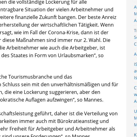
hen die vollständige Lockerung für alle
A
untragbare Situation der vielen Arbeitnehmer und
M
itere finanzielle Zukunft bangen. Der beste Anreiz
A
erherstellung der wirtschaftlichen Tätigkeit. Wenn
T
rsagt, wie im Fall der Corona-Krise, dann ist der
S
er diese Maßnahmen sind immer nur 2. Wahl. Die
C
ie Arbeitnehmer wie auch die Arbeitgeber, ist
A
n des Staates in Form von Urlaubsmarken“, so
I
a
ische Tourismusbranche und das
I
Schluss sein mit den unverhältnismäßigen und für
C
, die eine Lockerung suggerieren, aber den
w
kratische Auflagen aufzwingen“, so Mannes.
A
U
chaftsleistung geführt, daher ist die Verteilung von
M
arkeiten immer auch mit Bürokratieanstieg und
M
hr Freiheit für Arbeitgeber und Arbeitnehmer als
K
as sind unsere Forderungen“, so Mannes.