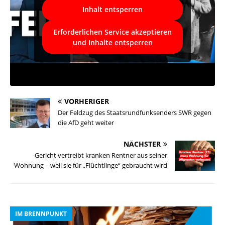
Inhalt entsperren
Erforderlichen Service akzeptieren
und Inhalte entsperren
VORHERIGER
Der Feldzug des Staatsrundfunksenders SWR gegen
die AfD geht weiter
NÄCHSTER
Gericht vertreibt kranken Rentner aus seiner
Wohnung – weil sie für „Flüchtlinge“ gebraucht wird
IM BRENNPUNKT
I