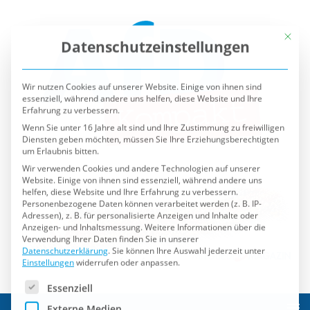
Mit die
Datenschutzeinstellungen
Wir nutzen Cookies auf unserer Website. Einige von ihnen sind
essenziell, während andere uns helfen, diese Website und Ihre
Erfahrung zu verbessern.
Wenn Sie unter 16 Jahre alt sind und Ihre Zustimmung zu freiwilligen
Diensten geben möchten, müssen Sie Ihre Erziehungsberechtigten
um Erlaubnis bitten.
Wir verwenden Cookies und andere Technologien auf unserer
Website. Einige von ihnen sind essenziell, während andere uns
helfen, diese Website und Ihre Erfahrung zu verbessern.
Personenbezogene Daten können verarbeitet werden (z. B. IP-
Adressen), z. B. für personalisierte Anzeigen und Inhalte oder
Anzeigen- und Inhaltsmessung.
Weitere Informationen über die
Verwendung Ihrer Daten finden Sie in unserer
Datenschutzerklärung
.
Sie können Ihre Auswahl jederzeit unter
Einstellungen
widerrufen oder anpassen.
Es folgt eine Liste der Service-Gruppen, für die eine Einwilli
Essenziell
Externe Medien