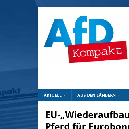
AKTUELL
AUS DEN LÄNDERN
EU-„Wiederaufbau-
Pferd für Eurobon