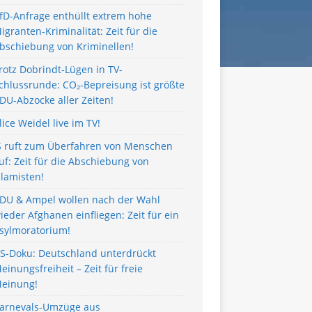
fD-Anfrage enthüllt extrem hohe
igranten-Kriminalität: Zeit für die
bschiebung von Kriminellen!
rotz Dobrindt-Lügen in TV-
chlussrunde: CO₂-Bepreisung ist größte
DU-Abzocke aller Zeiten!
lice Weidel live im TV!
S ruft zum Überfahren von Menschen
uf: Zeit für die Abschiebung von
slamisten!
DU & Ampel wollen nach der Wahl
ieder Afghanen einfliegen: Zeit für ein
sylmoratorium!
S-Doku: Deutschland unterdrückt
einungsfreiheit – Zeit für freie
einung!
arnevals-Umzüge aus