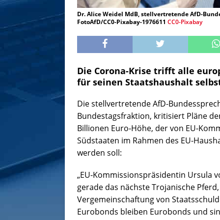
Dr. Alice Weidel MdB, stellvertretende AfD-Bun
FotoAfD/CC0-Pixabay-1976611
CC0-Pixabay
Die Corona-Krise trifft alle eur
für seinen Staatshaushalt selbs
Die stellvertretende AfD-Bundessprec
Bundestagsfraktion, kritisiert Pläne 
Billionen Euro-Höhe, der von EU-Komm
Südstaaten im Rahmen des EU-Haushalt
werden soll:
„EU-Kommissionspräsidentin Ursula vo
gerade das nächste Trojanische Pferd,
Vergemeinschaftung von Staatsschuld
Eurobonds bleiben Eurobonds und sind 