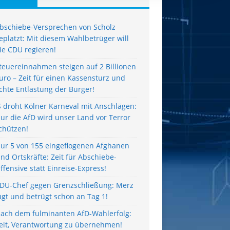
bschiebe-Versprechen von Scholz
eplatzt: Mit diesem Wahlbetrüger will
ie CDU regieren!
teuereinnahmen steigen auf 2 Billionen
uro – Zeit für einen Kassensturz und
chte Entlastung der Bürger!
S droht Kölner Karneval mit Anschlägen:
ur die AfD wird unser Land vor Terror
chützen!
ur 5 von 155 eingeflogenen Afghanen
ind Ortskräfte: Zeit für Abschiebe-
ffensive statt Einreise-Express!
DU-Chef gegen Grenzschließung: Merz
ügt und betrügt schon an Tag 1!
ach dem fulminanten AfD-Wahlerfolg:
eit, Verantwortung zu übernehmen!