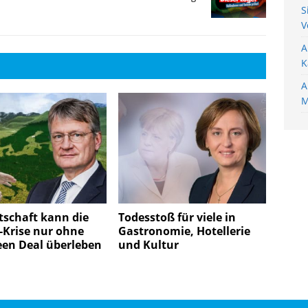
S
V
A
K
A
M
tschaft kann die
Todesstoß für viele in
-Krise nur ohne
Gastronomie, Hotellerie
een Deal überleben
und Kultur