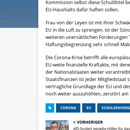
Kommission selbst diese Schuldtitel b
EU-Haushalts dafür haften sollen.
Frau von der Leyen ist mit ihrer Schwä
EU in die Luft zu sprengen. Ist der Sün
weiteren unersättlichen Forderungen 
Haftungsbegrenzung sehr schnell Maku
Die Corona-Krise betrifft alle europäi
EU-weite finanzielle Kraftakte, mit de
der Nationalstaaten weiter vorantreib
Staatsfinanzen ist jeder Mitgliedstaat s
vertragliche Grundlage der EU und des
noch weiter auszuhöhlen, zerstört am 
CORONA
EU
SCHULDENVERG
VORHERIGER
AfD fordert gezielte Hilfen für das