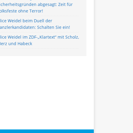
icherheitsgründen abgesagt: Zeit für
olksfeste ohne Terror!
lice Weidel beim Duell der
anzlerkandidaten: Schalten Sie ein!
lice Weidel im ZDF-„Klartext“ mit Scholz,
erz und Habeck