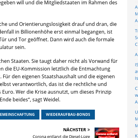
egeben will und die Mitgliedstaaten im Rahmen des
A
M
A
che und Orientierungslosigkeit drauf und dran, die
T
denfall in Billionenhöhe erst einmal begangen, ist
S
Tür und Tor geöffnet. Dann wird auch die formale
C
latur sein.
A
schen Staaten. Sie taugt daher nicht als Vorwand für
I
nen die EU-Kommission letztlich die Entmachtung
a
t. Für den eigenen Staatshaushalt und die eigenen
I
elbst verantwortlich, das ist die rechtliche und
C
 Euro. Wer die Krise ausnutzt, um dieses Prinzip
w
Ende beides“, sagt Weidel.
A
U
EMEINSCHAFTUNG
WIEDERAUFBAU-BONDS
M
M
NÄCHSTER
K
Corona entlarvt die Diesel-Lüge