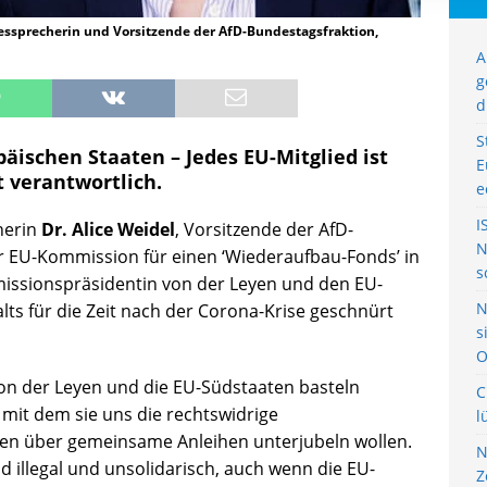
dessprecherin und Vorsitzende der AfD-Bundestagsfraktion,
A
g
d
S
opäischen Staaten – Jedes EU-Mitglied ist
E
t verantwortlich.
e
I
herin
Dr. Alice Weidel
, Vorsitzende der AfD-
N
der EU-Kommission für einen ‘Wiederaufbau-Fonds’ in
s
issionspräsidentin von der Leyen und den EU-
N
s für die Zeit nach der Corona-Krise geschnürt
s
O
n der Leyen und die EU-Südstaaten basteln
C
 mit dem sie uns die rechtswidrige
l
en über gemeinsame Anleihen unterjubeln wollen.
N
illegal und unsolidarisch, auch wenn die EU-
Z