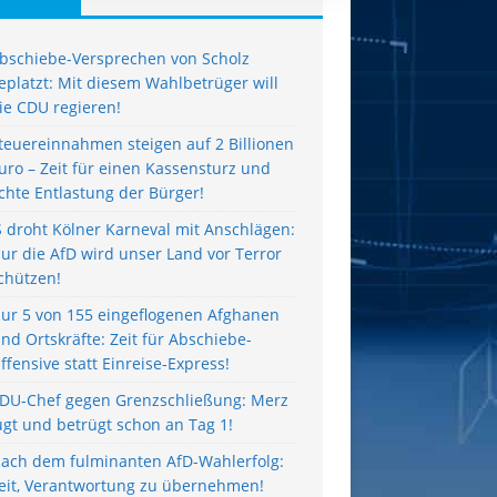
bschiebe-Versprechen von Scholz
eplatzt: Mit diesem Wahlbetrüger will
ie CDU regieren!
teuereinnahmen steigen auf 2 Billionen
uro – Zeit für einen Kassensturz und
chte Entlastung der Bürger!
S droht Kölner Karneval mit Anschlägen:
ur die AfD wird unser Land vor Terror
chützen!
ur 5 von 155 eingeflogenen Afghanen
ind Ortskräfte: Zeit für Abschiebe-
ffensive statt Einreise-Express!
DU-Chef gegen Grenzschließung: Merz
ügt und betrügt schon an Tag 1!
ach dem fulminanten AfD-Wahlerfolg:
eit, Verantwortung zu übernehmen!