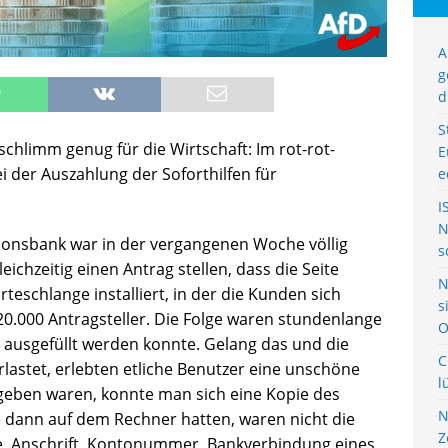
A
g
d
S
schlimm genug für die Wirtschaft: Im rot-rot-
E
i der Auszahlung der Soforthilfen für
e
I
N
tionsbank war in der vergangenen Woche völlig
s
leichzeitig einen Antrag stellen, dass die Seite
N
schlange installiert, in der die Kunden sich
s
120.000 Antragsteller. Die Folge waren stundenlange
O
 ausgefüllt werden konnte. Gelang das und die
C
rlastet, erlebten etliche Benutzer eine unschöne
l
geben waren, konnte man sich eine Kopie des
N
e dann auf dem Rechner hatten, waren nicht die
Z
, Anschrift, Kontonummer, Bankverbindung eines