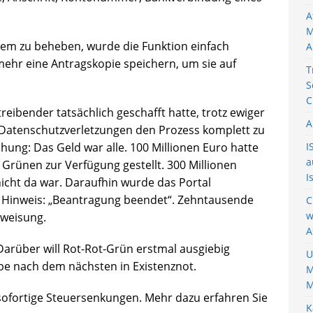
A
M
lem zu beheben, wurde die Funktion einfach
A
mehr eine Antragskopie speichern, um sie auf
T
S
C
eibender tatsächlich geschafft hatte, trotz ewiger
A
atenschutzverletzungen den Prozess komplett zu
hung: Das Geld war alle. 100 Millionen Euro hatte
I
a
 Grünen zur Verfügung gestellt. 300 Millionen
I
icht da war. Daraufhin wurde das Portal
re Hinweis: „Beantragung beendet“. Zehntausende
C
w
weisung.
A
Darüber will Rot-Rot-Grün erstmal ausgiebig
U
be nach dem nächsten in Existenznot.
M
M
nd sofortige Steuersenkungen. Mehr dazu erfahren Sie
K