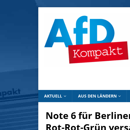
AKTUELL
AUS DEN LÄNDERN
Note 6 für Berlin
Rot-Rot-Grün vers