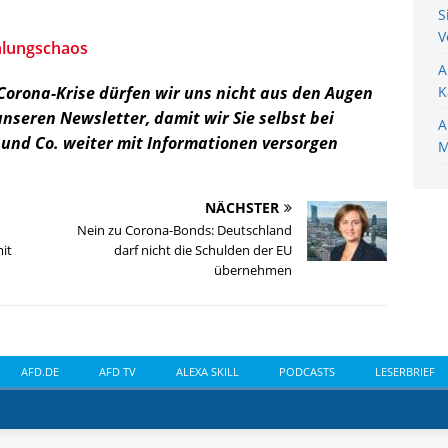
S
V
hlungschaos
A
 Corona-Krise dürfen wir uns nicht aus den Augen
K
unseren Newsletter, damit wir Sie selbst bei
A
und Co. weiter mit Informationen versorgen
M
NÄCHSTER
Nein zu Corona-Bonds: Deutschland
it
darf nicht die Schulden der EU
übernehmen
AFD.DE
AFD TV
ALEXA SKILL
PODCASTS
LESERBRIEF