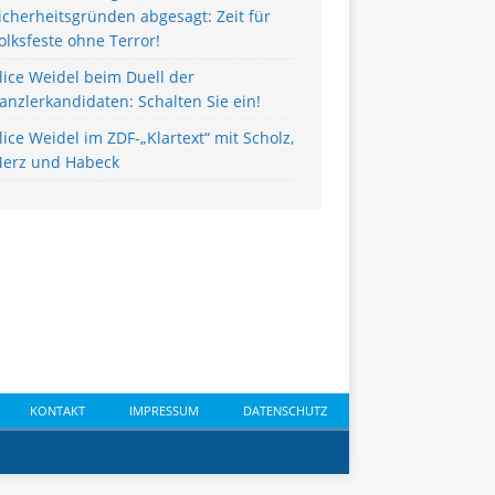
icherheitsgründen abgesagt: Zeit für
olksfeste ohne Terror!
lice Weidel beim Duell der
anzlerkandidaten: Schalten Sie ein!
lice Weidel im ZDF-„Klartext“ mit Scholz,
erz und Habeck
KONTAKT
IMPRESSUM
DATENSCHUTZ