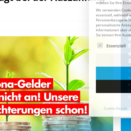
Cookie-Details
CDU & Ampel wollen nach
der Wahl wieder Afghanen
a
einfliegen: Zeit für ein
Asylmoratorium!
Die Bundesregierung und die CDU
halten die Wähler für dumm! Weil die
T
Stimmung wegen der von Afghanen
e
verübten Anschläge kippte, wurden die
g
Flüge vor der
[...]
S
A