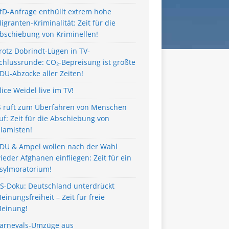
fD-Anfrage enthüllt extrem hohe
igranten-Kriminalität: Zeit für die
bschiebung von Kriminellen!
rotz Dobrindt-Lügen in TV-
chlussrunde: CO₂-Bepreisung ist größte
DU-Abzocke aller Zeiten!
lice Weidel live im TV!
S ruft zum Überfahren von Menschen
uf: Zeit für die Abschiebung von
slamisten!
DU & Ampel wollen nach der Wahl
ieder Afghanen einfliegen: Zeit für ein
sylmoratorium!
S-Doku: Deutschland unterdrückt
einungsfreiheit – Zeit für freie
einung!
arnevals-Umzüge aus