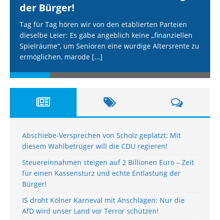
der Bürger!
Tag für Tag hören wir von den etablierten Parteien
dieselbe Leier: Es gäbe angeblich keine „finanziellen
Spielräume“, um Senioren eine würdige Altersrente zu
ermöglichen, marode
[...]
Abschiebe-Versprechen von Scholz geplatzt: Mit
diesem Wahlbetrüger will die CDU regieren!
Steuereinnahmen steigen auf 2 Billionen Euro – Zeit
für einen Kassensturz und echte Entlastung der
Bürger!
IS droht Kölner Karneval mit Anschlägen: Nur die
AfD wird unser Land vor Terror schützen!