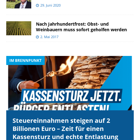
29. Juni 2020
Nach Jahrhundertfrost: Obst- und
Weinbauern muss sofort geholfen werden
2. Mai 2017
IM BRENNPUNKT
I
Steuereinnahmen steigen auf 2
Billionen Euro – Zeit für einen
Kassensturz und echte Entlastung