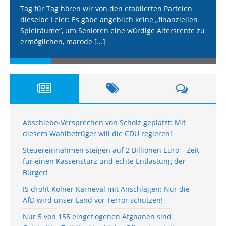
Tag für Tag hören wir von den etablierten Parteien
dieselbe Leier: Es gäbe angeblich keine „finanziellen
Spielräume“, um Senioren eine würdige Altersrente zu
ermöglichen, marode
[...]
Abschiebe-Versprechen von Scholz geplatzt: Mit
diesem Wahlbetrüger will die CDU regieren!
Steuereinnahmen steigen auf 2 Billionen Euro – Zeit
für einen Kassensturz und echte Entlastung der
Bürger!
IS droht Kölner Karneval mit Anschlägen: Nur die
AfD wird unser Land vor Terror schützen!
Nur 5 von 155 eingeflogenen Afghanen sind