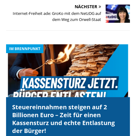
NÄCHSTER
Internet-Freiheit ade: GroKo mit dem NetzDG auf
dem Weg zum Orwell-Staat
IM BRENNPUNKT
I
Steuereinnahmen steigen auf 2
Billionen Euro – Zeit für einen
Kassensturz und echte Entlastung
der Bürger!