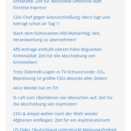
Ortskräfte: Zeit für Abschiebe-Offensive statt
Einreise-Express!
CDU-Chef gegen Grenzschließung: Merz lügt und
betrügt schon an Tag 1!
Nach dem fulminanten AfD-Wahlerfolg: Zeit,
Verantwortung zu übernehmen!
AfD-Anfrage enthüllt extrem hohe Migranten-
Kriminalität: Zeit für die Abschiebung von
Kriminellen!
Trotz Dobrindt-Lügen in TV-Schlussrunde: CO₂-
Bepreisung ist größte CDU-Abzocke aller Zeiten!
Alice Weidel live im TV!
IS ruft zum Überfahren von Menschen auf: Zeit für
die Abschiebung von Islamisten!
CDU & Ampel wollen nach der Wahl wieder
Afghanen einfliegen: Zeit für ein Asylmoratorium!
US-Doku: Deutschland unterdrückt Meinungsfreiheit