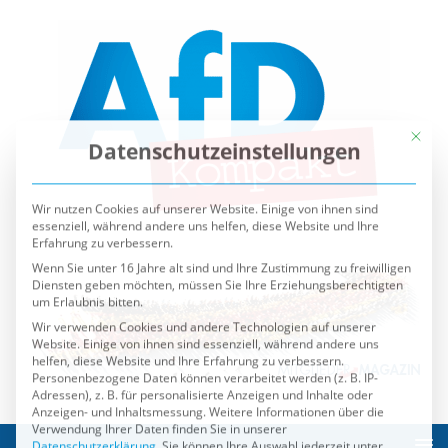
Mit die
Datenschutzeinstellungen
Wir nutzen Cookies auf unserer Website. Einige von ihnen sind
essenziell, während andere uns helfen, diese Website und Ihre
Erfahrung zu verbessern.
Wenn Sie unter 16 Jahre alt sind und Ihre Zustimmung zu freiwilligen
Diensten geben möchten, müssen Sie Ihre Erziehungsberechtigten
um Erlaubnis bitten.
Wir verwenden Cookies und andere Technologien auf unserer
Website. Einige von ihnen sind essenziell, während andere uns
helfen, diese Website und Ihre Erfahrung zu verbessern.
Personenbezogene Daten können verarbeitet werden (z. B. IP-
Adressen), z. B. für personalisierte Anzeigen und Inhalte oder
Anzeigen- und Inhaltsmessung.
Weitere Informationen über die
Verwendung Ihrer Daten finden Sie in unserer
Datenschutzerklärung
.
Sie können Ihre Auswahl jederzeit unter
Einstellungen
widerrufen oder anpassen.
Es folgt eine Liste der Service-Gruppen, für die eine Einwilli
Essenziell
Externe Medien