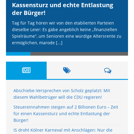
Kassensturz und echte Entlastung
der Bürger!
Tag für Tag hören wir von den etablierten Parteien
dieselbe Leier: Es gäbe angeblich keine „finanziellen
Spielräume“, um Senioren eine würdige Altersrente zu
ermöglichen, marode
[...]
Abschiebe-Versprechen von Scholz geplatzt: Mit
diesem Wahlbetrüger will die CDU regieren!
Steuereinnahmen steigen auf 2 Billionen Euro – Zeit
für einen Kassensturz und echte Entlastung der
Bürger!
IS droht Kölner Karneval mit Anschlägen: Nur die