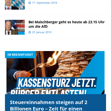
17. September 2018
Bei Maischberger geht es heute ab 23.15 Uhr
um die AfD
23. Januar 2019
IM BRENNPUNKT
I
Steuereinnahmen steigen auf 2
Billionen Euro – Zeit für einen