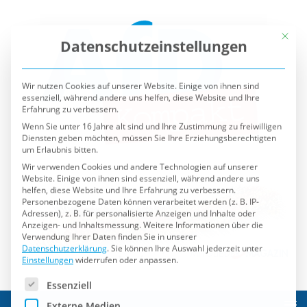
Mit die
Datenschutzeinstellungen
Wir nutzen Cookies auf unserer Website. Einige von ihnen sind
essenziell, während andere uns helfen, diese Website und Ihre
Erfahrung zu verbessern.
Wenn Sie unter 16 Jahre alt sind und Ihre Zustimmung zu freiwilligen
Diensten geben möchten, müssen Sie Ihre Erziehungsberechtigten
um Erlaubnis bitten.
Wir verwenden Cookies und andere Technologien auf unserer
Website. Einige von ihnen sind essenziell, während andere uns
helfen, diese Website und Ihre Erfahrung zu verbessern.
Personenbezogene Daten können verarbeitet werden (z. B. IP-
Adressen), z. B. für personalisierte Anzeigen und Inhalte oder
Anzeigen- und Inhaltsmessung.
Weitere Informationen über die
Verwendung Ihrer Daten finden Sie in unserer
Datenschutzerklärung
.
Sie können Ihre Auswahl jederzeit unter
Einstellungen
widerrufen oder anpassen.
Es folgt eine Liste der Service-Gruppen, für die eine Einwilli
Essenziell
Externe Medien