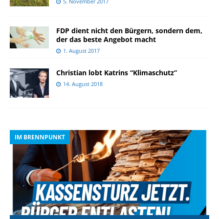
5. November 2017
FDP dient nicht den Bürgern, sondern dem,
der das beste Angebot macht
1. August 2017
Christian lobt Katrins “Klimaschutz”
14. August 2018
IM BRENNPUNKT
I