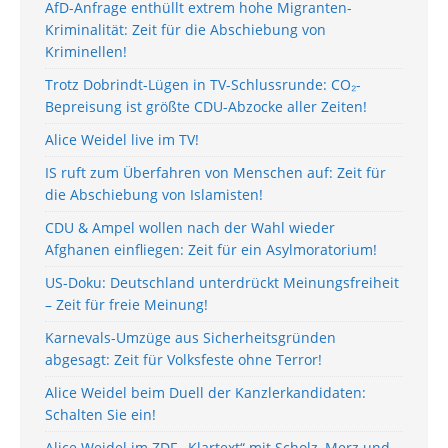
AfD-Anfrage enthüllt extrem hohe Migranten-
Kriminalität: Zeit für die Abschiebung von
Kriminellen!
Trotz Dobrindt-Lügen in TV-Schlussrunde: CO₂-
Bepreisung ist größte CDU-Abzocke aller Zeiten!
Alice Weidel live im TV!
IS ruft zum Überfahren von Menschen auf: Zeit für
die Abschiebung von Islamisten!
CDU & Ampel wollen nach der Wahl wieder
Afghanen einfliegen: Zeit für ein Asylmoratorium!
US-Doku: Deutschland unterdrückt Meinungsfreiheit
– Zeit für freie Meinung!
Karnevals-Umzüge aus Sicherheitsgründen
abgesagt: Zeit für Volksfeste ohne Terror!
Alice Weidel beim Duell der Kanzlerkandidaten:
Schalten Sie ein!
Alice Weidel im ZDF-„Klartext“ mit Scholz, Merz und