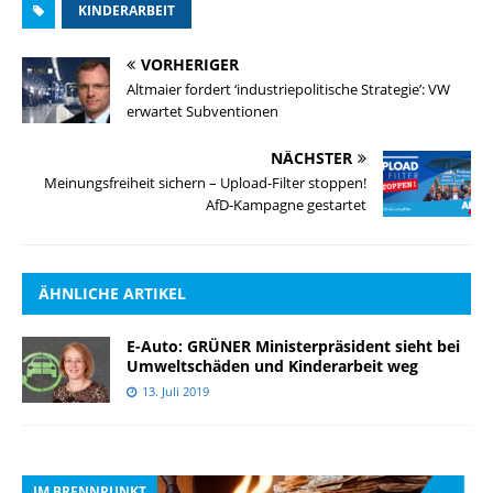
KINDERARBEIT
VORHERIGER
Altmaier fordert ‘industriepolitische Strategie’: VW
erwartet Subventionen
NÄCHSTER
Meinungsfreiheit sichern – Upload-Filter stoppen!
AfD-Kampagne gestartet
ÄHNLICHE ARTIKEL
E-Auto: GRÜNER Ministerpräsident sieht bei
Umweltschäden und Kinderarbeit weg
13. Juli 2019
IM BRENNPUNKT
I