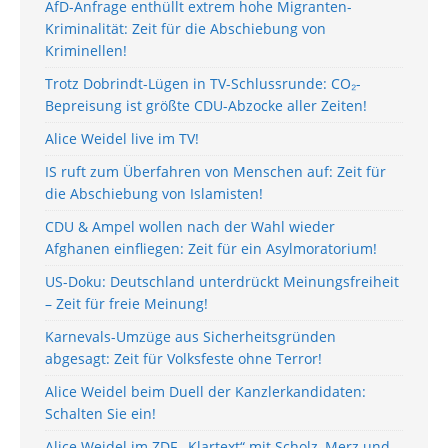
AfD-Anfrage enthüllt extrem hohe Migranten-
Kriminalität: Zeit für die Abschiebung von
Kriminellen!
Trotz Dobrindt-Lügen in TV-Schlussrunde: CO₂-
Bepreisung ist größte CDU-Abzocke aller Zeiten!
Alice Weidel live im TV!
IS ruft zum Überfahren von Menschen auf: Zeit für
die Abschiebung von Islamisten!
CDU & Ampel wollen nach der Wahl wieder
Afghanen einfliegen: Zeit für ein Asylmoratorium!
US-Doku: Deutschland unterdrückt Meinungsfreiheit
– Zeit für freie Meinung!
Karnevals-Umzüge aus Sicherheitsgründen
abgesagt: Zeit für Volksfeste ohne Terror!
Alice Weidel beim Duell der Kanzlerkandidaten:
Schalten Sie ein!
Alice Weidel im ZDF-„Klartext“ mit Scholz, Merz und