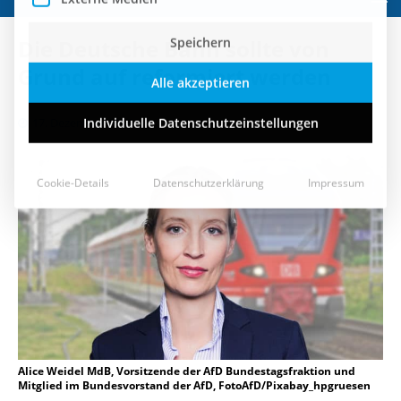
Speichern
Die Deutsche Bahn sollte von
Alle akzeptieren
Grund auf reformiert werden
Individuelle Datenschutzeinstellungen
17. Dezember 2018
Cookie-Details
Datenschutzerklärung
Impressum
Alice Weidel MdB, Vorsitzende der AfD Bundestagsfraktion und
Mitglied im Bundesvorstand der AfD, FotoAfD/Pixabay_hpgruesen