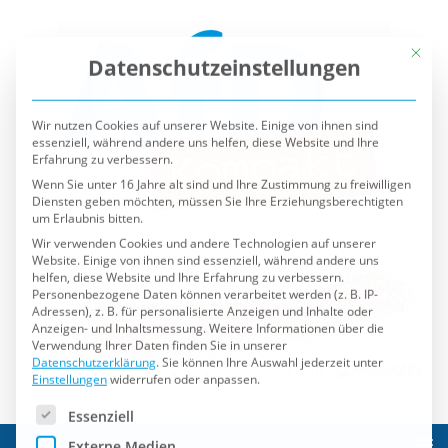
Mit die
Datenschutzeinstellungen
Wir nutzen Cookies auf unserer Website. Einige von ihnen sind
essenziell, während andere uns helfen, diese Website und Ihre
Erfahrung zu verbessern.
Wenn Sie unter 16 Jahre alt sind und Ihre Zustimmung zu freiwilligen
Diensten geben möchten, müssen Sie Ihre Erziehungsberechtigten
um Erlaubnis bitten.
Wir verwenden Cookies und andere Technologien auf unserer
Website. Einige von ihnen sind essenziell, während andere uns
helfen, diese Website und Ihre Erfahrung zu verbessern.
Personenbezogene Daten können verarbeitet werden (z. B. IP-
Adressen), z. B. für personalisierte Anzeigen und Inhalte oder
Anzeigen- und Inhaltsmessung.
Weitere Informationen über die
Verwendung Ihrer Daten finden Sie in unserer
Datenschutzerklärung
.
Sie können Ihre Auswahl jederzeit unter
Einstellungen
widerrufen oder anpassen.
Es folgt eine Liste der Service-Gruppen, für die eine Einwilli
Essenziell
Externe Medien