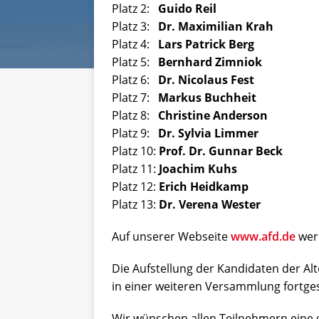
Platz 2:
Guido Reil
Platz 3:
Dr. Maximilian Krah
Platz 4:
Lars Patrick Berg
Platz 5:
Bernhard Zimniok
Platz 6:
Dr. Nicolaus Fest
Platz 7:
Markus Buchheit
Platz 8:
Christine Anderson
Platz 9:
Dr. Sylvia Limmer
Platz 10:
Prof. Dr. Gunnar Beck
Platz 11:
Joachim Kuhs
Platz 12:
Erich Heidkamp
Platz 13:
Dr. Verena Wester
Auf unserer Webseite
www.afd.de
werd
Die Aufstellung der Kandidaten der Al
in einer weiteren Versammlung fortges
Wir wünschen allen Teilnehmern eine 