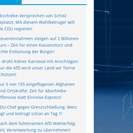
bschiebe-Versprechen von Scholz
eplatzt: Mit diesem Wahlbetrüger will
ie CDU regieren!
teuereinnahmen steigen auf 2 Billionen
uro – Zeit für einen Kassensturz und
chte Entlastung der Bürger!
S droht Kölner Karneval mit Anschlägen:
ur die AfD wird unser Land vor Terror
chützen!
ur 5 von 155 eingeflogenen Afghanen
ind Ortskräfte: Zeit für Abschiebe-
ffensive statt Einreise-Express!
DU-Chef gegen Grenzschließung: Merz
ügt und betrügt schon an Tag 1!
ach dem fulminanten AfD-Wahlerfolg:
eit, Verantwortung zu übernehmen!