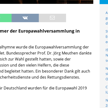
A
g
d
ehmer der Europawahlversammlung in
S
E
e
nalhymne wurde die Europawahlversammlung der
I
et. Bundessprecher Prof. Dr. Jörg Meuthen dankte
N
sich zur Wahl gestellt hatten, sowie der
s
ion und den vielen Helfern, die diese
N
begleitet hatten. Ein besonderer Dank gilt auch
s
Sicherheitsdienste und des Rettungsdienstes.
O
C
für Deutschland wurden für die Europawahl 2019
l
N
Z