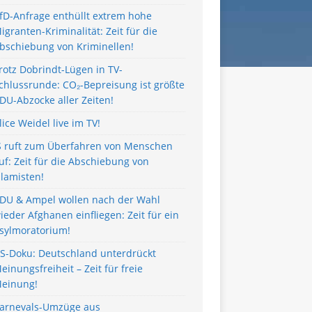
fD-Anfrage enthüllt extrem hohe
igranten-Kriminalität: Zeit für die
bschiebung von Kriminellen!
rotz Dobrindt-Lügen in TV-
chlussrunde: CO₂-Bepreisung ist größte
DU-Abzocke aller Zeiten!
lice Weidel live im TV!
S ruft zum Überfahren von Menschen
uf: Zeit für die Abschiebung von
slamisten!
DU & Ampel wollen nach der Wahl
ieder Afghanen einfliegen: Zeit für ein
sylmoratorium!
S-Doku: Deutschland unterdrückt
einungsfreiheit – Zeit für freie
einung!
arnevals-Umzüge aus