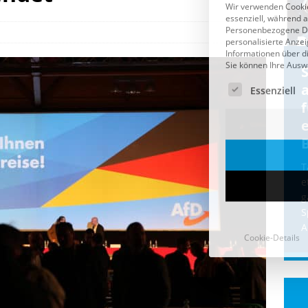
Cookie-Details
CDU & Ampel wollen nach
der Wahl wieder Afghanen
a
einfliegen: Zeit für ein
Asylmoratorium!
Die Bundesregierung und die CDU
halten die Wähler für dumm! Weil die
T
Stimmung wegen der von Afghanen
e
verübten Anschläge kippte, wurden die
g
Flüge vor der
[...]
S
A