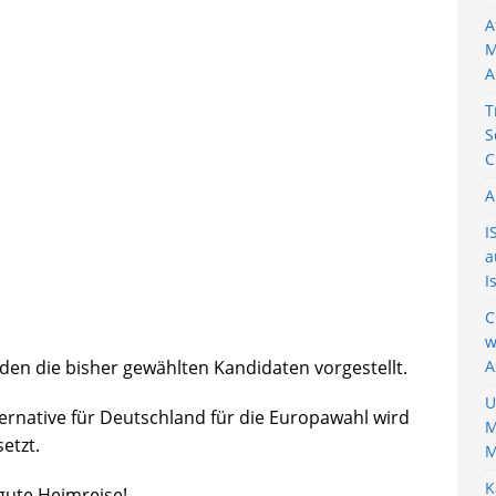
A
M
A
T
S
C
A
I
a
I
C
w
en die bisher gewählten Kandidaten vorgestellt.
A
U
ternative für Deutschland für die Europawahl wird
M
etzt.
M
K
gute Heimreise!