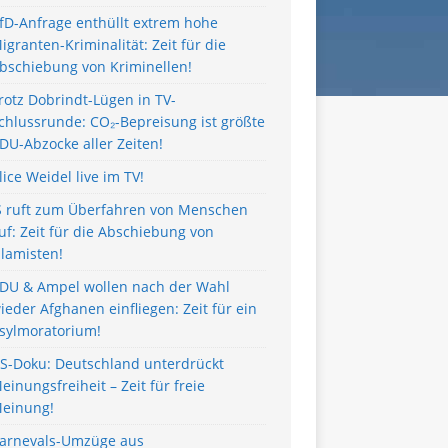
fD-Anfrage enthüllt extrem hohe
igranten-Kriminalität: Zeit für die
bschiebung von Kriminellen!
rotz Dobrindt-Lügen in TV-
chlussrunde: CO₂-Bepreisung ist größte
DU-Abzocke aller Zeiten!
lice Weidel live im TV!
S ruft zum Überfahren von Menschen
uf: Zeit für die Abschiebung von
slamisten!
DU & Ampel wollen nach der Wahl
ieder Afghanen einfliegen: Zeit für ein
sylmoratorium!
S-Doku: Deutschland unterdrückt
einungsfreiheit – Zeit für freie
einung!
arnevals-Umzüge aus