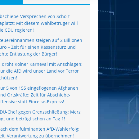
bschiebe-Versprechen von Scholz
eplatzt: Mit diesem Wahlbetrüger will
ie CDU regieren!
teuereinnahmen steigen auf 2 Billionen
uro – Zeit für einen Kassensturz und
chte Entlastung der Bürger!
S droht Kölner Karneval mit Anschlägen:
ur die AfD wird unser Land vor Terror
chützen!
ur 5 von 155 eingeflogenen Afghanen
ind Ortskräfte: Zeit für Abschiebe-
ffensive statt Einreise-Express!
DU-Chef gegen Grenzschließung: Merz
ügt und betrügt schon an Tag 1!
ach dem fulminanten AfD-Wahlerfolg:
eit, Verantwortung zu übernehmen!