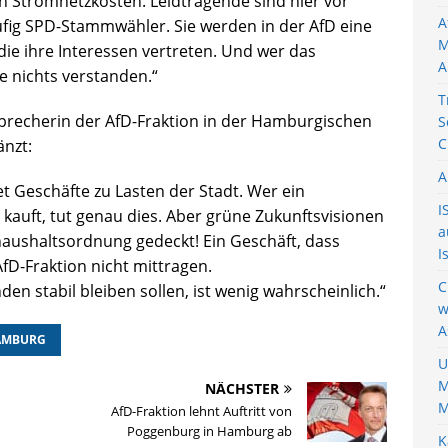
en Stromnetzkosten. Leidtragende sind hier vor
A
äufig SPD-Stammwähler. Sie werden in der AfD eine
M
die ihre Interessen vertreten. Und wer das
A
e nichts verstanden.“
T
Sprecherin der AfD-Fraktion in der Hamburgischen
S
C
nzt:
A
 Geschäfte zu Lasten der Stadt. Wer ein
I
auft, tut genau dies. Aber grüne Zukunftsvisionen
a
haushaltsordnung gedeckt! Ein Geschäft, dass
I
fD-Fraktion nicht mittragen.
C
n stabil bleiben sollen, ist wenig wahrscheinlich.“
w
A
AMBURG
U
M
NÄCHSTER
M
AfD-Fraktion lehnt Auftritt von
Poggenburg in Hamburg ab
K