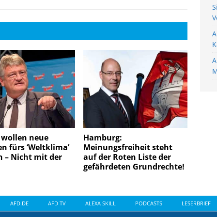
S
V
A
K
A
M
wollen neue
Hamburg:
n fürs ‘Weltklima’
Meinungsfreiheit steht
 – Nicht mit der
auf der Roten Liste der
gefährdeten Grundrechte!
AFD.DE
AFD TV
ALEXA SKILL
PODCASTS
LESERBRIEF