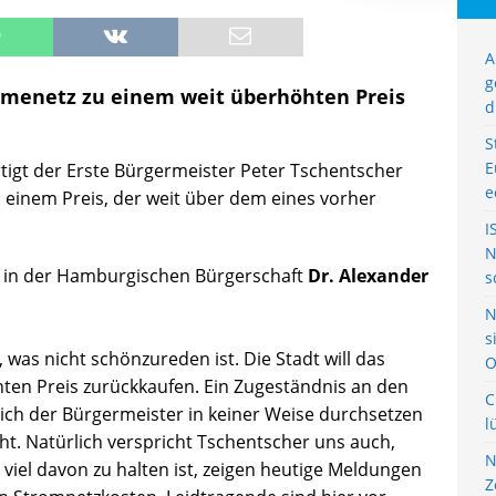
A
g
rmenetz zu einem weit überhöhten Preis
d
S
E
rtigt der Erste Bürgermeister Peter Tschentscher
e
einem Preis, der weit über dem eines vorher
I
N
n in der Hamburgischen Bürgerschaft
Dr. Alexander
s
N
s
was nicht schönzureden ist. Die Stadt will das
O
en Preis zurückkaufen. Ein Zugeständnis an den
C
ich der Bürgermeister in keiner Weise durchsetzen
l
ht. Natürlich verspricht Tschentscher uns auch,
N
e viel davon zu halten ist, zeigen heutige Meldungen
Z