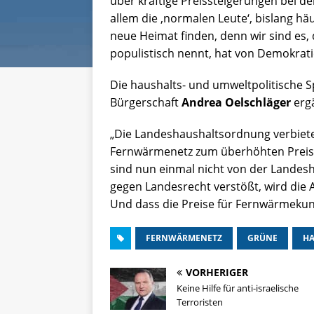
über kräftige Preissteigerungen bei d
allem die ‚normalen Leute‘, bislang h
neue Heimat finden, denn wir sind es, 
populistisch nennt, hat von Demokrati
Die haushalts- und umweltpolitische 
Bürgerschaft
Andrea Oelschläger
ergä
„Die Landeshaushaltsordnung verbietet
Fernwärmenetz zum überhöhten Preis k
sind nun einmal nicht von der Landes
gegen Landesrecht verstößt, wird die A
Und dass die Preise für Fernwärmekunde
FERNWÄRMENETZ
GRÜNE
H
VORHERIGER
Keine Hilfe für anti-israelische
Terroristen