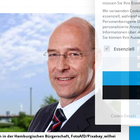
Cookie-Details
CDU & Ampel wollen nach
der Wahl wieder Afghanen
a
einfliegen: Zeit für ein
Asylmoratorium!
Die Bundesregierung und die CDU
halten die Wähler für dumm! Weil die
T
Stimmung wegen der von Afghanen
e
verübten Anschläge kippte, wurden die
g
Flüge vor der
[...]
S
A
on in der Hamburgischen Bürgerschaft, FotoAfD/Pixabay_wilhei