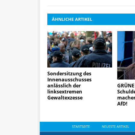
ÄHNLICHE ARTIKEL
Sondersitzung des
Innenausschusses
anlässlich der
GRÜNE 
linksextremen
Schulde
Gewaltexzesse
machen
AfD!
STARTSEITE
NEUESTE ARTIKEL