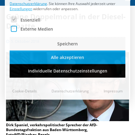
Speichern
Grüne Doppelmoral in der Diesel-
Alle akzeptieren
Debatte
Individuelle Datenschutzeinstellungen
5. Oktober 2018
Cookie-Details
Datenschutzerklärung
Impressum
Dirk Spaniel, verkehrspolitischer Sprecher der AfD-
Bundestagsfraktion aus Baden-Württemberg,
FotoAfD/Pixabay_Pexels