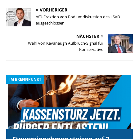
VORHERIGER
AfD-Fraktion von Podiumdiskussion des LSVD
ausgeschlossen
NÄCHSTER
Wahl von Kavanaugh Aufbruch-Signal für
Konservative
IM BRENNPUNKT
I
Steuereinnahmen steigen auf 2