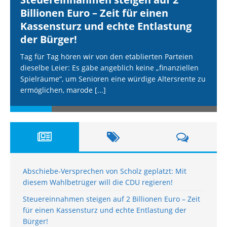
Billionen Euro – Zeit für einen
Kassensturz und echte Entlastung
der Bürger!
Tag für Tag hören wir von den etablierten Parteien
dieselbe Leier: Es gäbe angeblich keine „finanziellen
Spielräume“, um Senioren eine würdige Altersrente zu
ermöglichen, marode
[...]
Abschiebe-Versprechen von Scholz geplatzt: Mit
diesem Wahlbetrüger will die CDU regieren!
Steuereinnahmen steigen auf 2 Billionen Euro – Zeit
für einen Kassensturz und echte Entlastung der
Bürger!