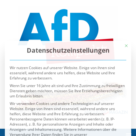
Mit die
Datenschutzeinstellungen
Wir nutzen Cookies auf unserer Website. Einige von ihnen sind
essenziell, während andere uns helfen, diese Website und Ihre
Erfahrung zu verbessern.
Wenn Sie unter 16 Jahre alt sind und Ihre Zustimmung zu freiwilligen
Diensten geben möchten, müssen Sie Ihre Erziehungsberechtigten
um Erlaubnis bitten.
Wir verwenden Cookies und andere Technologien auf unserer
Website. Einige von ihnen sind essenziell, während andere uns
helfen, diese Website und Ihre Erfahrung zu verbessern.
Personenbezogene Daten können verarbeitet werden (z. B. IP-
Adressen), z. B. für personalisierte Anzeigen und Inhalte oder
Anzeigen- und Inhaltsmessung.
Weitere Informationen über die
Verwendung Ihrer Daten finden Sie in unserer
Datenschutzerklärung
.
Sie können Ihre Auswahl jederzeit unter
Einstellungen
widerrufen oder anpassen.
Es folgt eine Liste der Service-Gruppen, für die eine Einwilli
Essenziell
Externe Medien