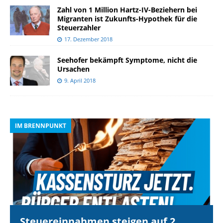
Zahl von 1 Million Hartz-IV-Beziehern bei
Migranten ist Zukunfts-Hypothek für die
Steuerzahler
17. Dezember 2018
Seehofer bekämpft Symptome, nicht die
Ursachen
9. April 2018
IM BRENNPUNKT
I
Steuereinnahmen steigen auf 2