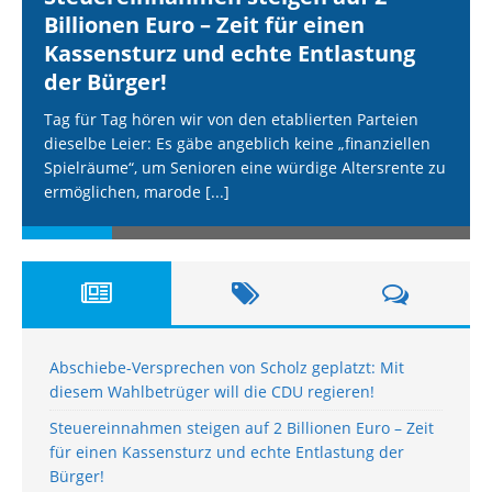
Billionen Euro – Zeit für einen
Kassensturz und echte Entlastung
der Bürger!
Tag für Tag hören wir von den etablierten Parteien
dieselbe Leier: Es gäbe angeblich keine „finanziellen
Spielräume“, um Senioren eine würdige Altersrente zu
ermöglichen, marode
[...]
Abschiebe-Versprechen von Scholz geplatzt: Mit
diesem Wahlbetrüger will die CDU regieren!
Steuereinnahmen steigen auf 2 Billionen Euro – Zeit
für einen Kassensturz und echte Entlastung der
Bürger!