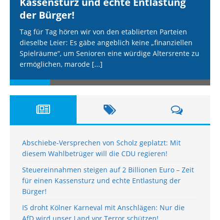
Kassensturz und echte Entlastung
der Bürger!
Tag für Tag hören wir von den etablierten Parteien
dieselbe Leier: Es gäbe angeblich keine „finanziellen
Spielräume“, um Senioren eine würdige Altersrente zu
ermöglichen, marode
[...]
Abschiebe-Versprechen von Scholz geplatzt: Mit
diesem Wahlbetrüger will die CDU regieren!
Steuereinnahmen steigen auf 2 Billionen Euro – Zeit
für einen Kassensturz und echte Entlastung der
Bürger!
IS droht Kölner Karneval mit Anschlägen: Nur die
AfD wird unser Land vor Terror schützen!