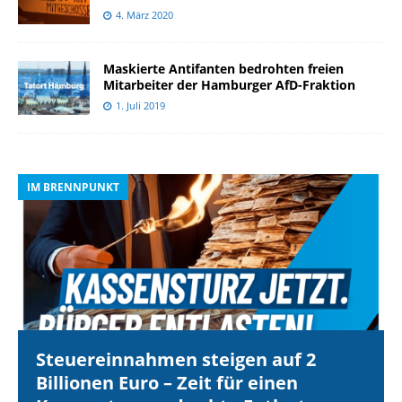
4. März 2020
Maskierte Antifanten bedrohten freien
Mitarbeiter der Hamburger AfD-Fraktion
1. Juli 2019
IM BRENNPUNKT
I
Steuereinnahmen steigen auf 2
Billionen Euro – Zeit für einen