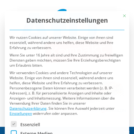
Mit die
Datenschutzeinstellungen
Wir nutzen Cookies auf unserer Website. Einige von ihnen sind
essenziell, während andere uns helfen, diese Website und Ihre
Erfahrung zu verbessern.
Wenn Sie unter 16 Jahre alt sind und Ihre Zustimmung zu freiwilligen
Diensten geben möchten, müssen Sie Ihre Erziehungsberechtigten
um Erlaubnis bitten.
Wir verwenden Cookies und andere Technologien auf unserer
Website. Einige von ihnen sind essenziell, während andere uns
helfen, diese Website und Ihre Erfahrung zu verbessern.
Personenbezogene Daten können verarbeitet werden (z. B. IP-
Adressen), z. B. für personalisierte Anzeigen und Inhalte oder
Anzeigen- und Inhaltsmessung.
Weitere Informationen über die
Verwendung Ihrer Daten finden Sie in unserer
Datenschutzerklärung
.
Sie können Ihre Auswahl jederzeit unter
Einstellungen
widerrufen oder anpassen.
Es folgt eine Liste der Service-Gruppen, für die eine Einwilli
Essenziell
Externe Medien