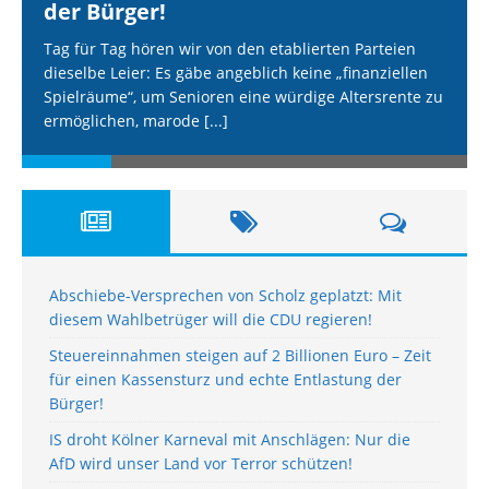
der Bürger!
Tag für Tag hören wir von den etablierten Parteien
dieselbe Leier: Es gäbe angeblich keine „finanziellen
Spielräume“, um Senioren eine würdige Altersrente zu
ermöglichen, marode
[...]
Abschiebe-Versprechen von Scholz geplatzt: Mit
diesem Wahlbetrüger will die CDU regieren!
Steuereinnahmen steigen auf 2 Billionen Euro – Zeit
für einen Kassensturz und echte Entlastung der
Bürger!
IS droht Kölner Karneval mit Anschlägen: Nur die
AfD wird unser Land vor Terror schützen!