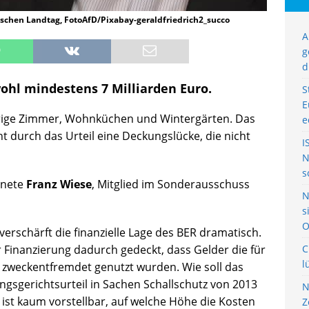
schen Landtag, FotoAfD/Pixabay-geraldfriedrich2_succo
A
g
d
ohl mindestens 7 Milliarden Euro.
S
E
edrige Zimmer, Wohnküchen und Wintergärten. Das
e
t durch das Urteil eine Deckungslücke, die nicht
I
N
s
dnete
Franz Wiese
, Mitglied im Sonderausschuss
N
s
O
verschärft die finanzielle Lage des BER dramatisch.
 Finanzierung dadurch gedeckt, dass Gelder die für
C
l
, zweckentfremdet genutzt wurden. Wie soll das
ngsgerichtsurteil in Sachen Schallschutz von 2013
N
 ist kaum vorstellbar, auf welche Höhe die Kosten
Z