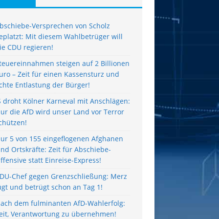
bschiebe-Versprechen von Scholz
eplatzt: Mit diesem Wahlbetrüger will
ie CDU regieren!
teuereinnahmen steigen auf 2 Billionen
uro – Zeit für einen Kassensturz und
chte Entlastung der Bürger!
S droht Kölner Karneval mit Anschlägen:
ur die AfD wird unser Land vor Terror
chützen!
ur 5 von 155 eingeflogenen Afghanen
ind Ortskräfte: Zeit für Abschiebe-
ffensive statt Einreise-Express!
DU-Chef gegen Grenzschließung: Merz
ügt und betrügt schon an Tag 1!
ach dem fulminanten AfD-Wahlerfolg:
eit, Verantwortung zu übernehmen!