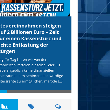
Steuereinnahmen steigen
IS droht Köln
uf 2 Billionen Euro – Zeit
mit Anschläg
für einen Kassensturz und
AfD wird uns
echte Entlastung der
Terror schüt
Bürger!
Unsere freiheitlich
erneut vom IS-Terr
ag für Tag hören wir von den
etablierten Parteien
tablierten Parteien dieselbe Leier: Es
hohle Phrasen. Die
äbe angeblich keine „finanziellen
Terror-Webseite „Al
pielräume“, um Senioren eine würdige
[...]
ltersrente zu ermöglichen, marode
[...]