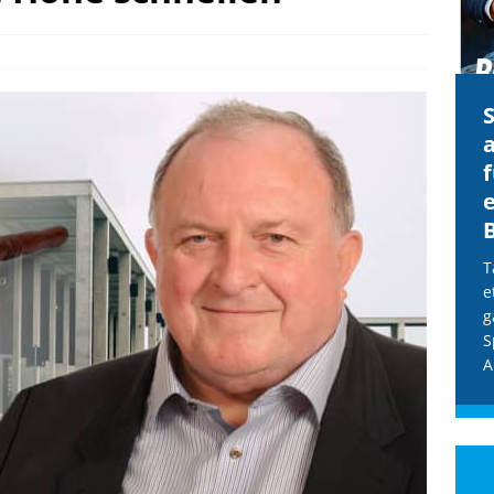
CDU & Ampel wollen nach
der Wahl wieder Afghanen
a
einfliegen: Zeit für ein
Asylmoratorium!
Die Bundesregierung und die CDU
halten die Wähler für dumm! Weil die
T
Stimmung wegen der von Afghanen
e
verübten Anschläge kippte, wurden die
g
Flüge vor der
[...]
S
A