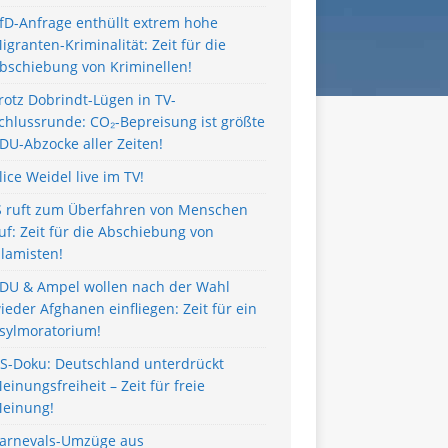
fD-Anfrage enthüllt extrem hohe
igranten-Kriminalität: Zeit für die
bschiebung von Kriminellen!
rotz Dobrindt-Lügen in TV-
chlussrunde: CO₂-Bepreisung ist größte
DU-Abzocke aller Zeiten!
lice Weidel live im TV!
S ruft zum Überfahren von Menschen
uf: Zeit für die Abschiebung von
slamisten!
DU & Ampel wollen nach der Wahl
ieder Afghanen einfliegen: Zeit für ein
sylmoratorium!
S-Doku: Deutschland unterdrückt
einungsfreiheit – Zeit für freie
einung!
arnevals-Umzüge aus