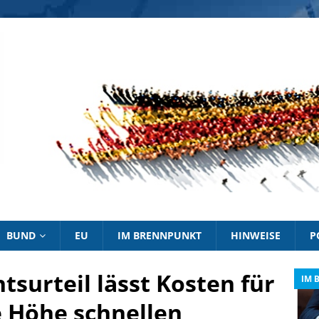
BUND
EU
IM BRENNPUNKT
HINWEISE
P
surteil lässt Kosten für
IM BRENNPUNKT
IM 
e Höhe schnellen