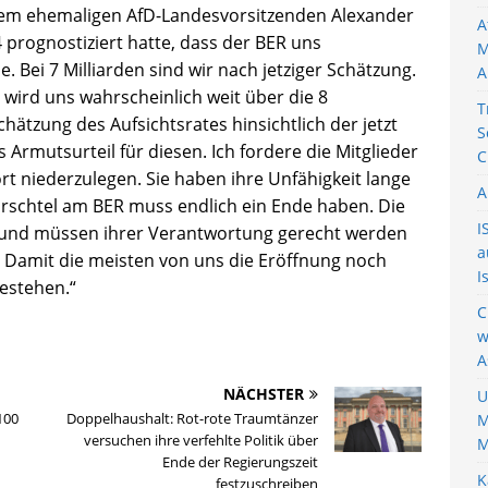
 dem ehemaligen AfD-Landesvorsitzenden Alexander
A
 prognostiziert hatte, dass der BER uns
M
. Bei 7 Milliarden sind wir nach jetziger Schätzung.
A
 wird uns wahrscheinlich weit über die 8
T
hätzung des Aufsichtsrates hinsichtlich der jetzt
S
 Armutsurteil für diesen. Ich fordere die Mitglieder
C
ort niederzulegen. Sie haben ihre Unfähigkeit lange
A
urschtel am BER muss endlich ein Ende haben. Die
I
Bund müssen ihrer Verantwortung gerecht werden
a
. Damit die meisten von uns die Eröffnung noch
I
bestehen.“
C
w
A
NÄCHSTER
U
100
Doppelhaushalt: Rot-rote Traumtänzer
M
versuchen ihre verfehlte Politik über
M
Ende der Regierungszeit
K
festzuschreiben