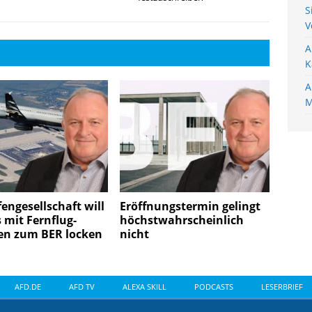
S
V
A
K
A
M
Wir nutzen Cookies au
engesellschaft will
Eröffnungstermin gelingt
helfen, diese Website
s mit Fernflug-
höchstwahrscheinlich
Wenn Sie unter 16 Jah
en zum BER locken
nicht
müssen Sie Ihre Erzi
Wir verwenden Cookie
essenziell, während a
Personenbezogene Date
AFD.DE
AFD TV
ALEXA SKILL
PODCASTS
LESERBRIEF
personalisierte Anze
Informationen über d