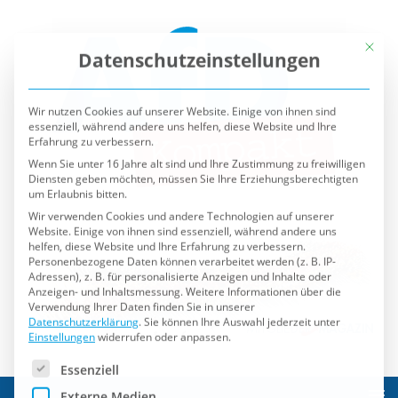
Mit die
Datenschutzeinstellungen
Wir nutzen Cookies auf unserer Website. Einige von ihnen sind
essenziell, während andere uns helfen, diese Website und Ihre
Erfahrung zu verbessern.
Wenn Sie unter 16 Jahre alt sind und Ihre Zustimmung zu freiwilligen
Diensten geben möchten, müssen Sie Ihre Erziehungsberechtigten
um Erlaubnis bitten.
Wir verwenden Cookies und andere Technologien auf unserer
Website. Einige von ihnen sind essenziell, während andere uns
helfen, diese Website und Ihre Erfahrung zu verbessern.
Personenbezogene Daten können verarbeitet werden (z. B. IP-
Adressen), z. B. für personalisierte Anzeigen und Inhalte oder
Anzeigen- und Inhaltsmessung.
Weitere Informationen über die
Verwendung Ihrer Daten finden Sie in unserer
Datenschutzerklärung
.
Sie können Ihre Auswahl jederzeit unter
Einstellungen
widerrufen oder anpassen.
Es folgt eine Liste der Service-Gruppen, für die eine Einwilli
Essenziell
Externe Medien