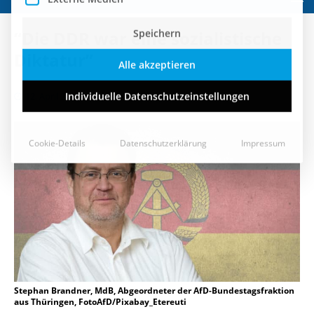
Speichern
“Die DDR war eine sozialistische
Alle akzeptieren
Diktatur”
Individuelle Datenschutzeinstellungen
12. April 2018
Cookie-Details
Datenschutzerklärung
Impressum
Stephan Brandner, MdB, Abgeordneter der AfD-Bundestagsfraktion
aus Thüringen, FotoAfD/Pixabay_Etereuti