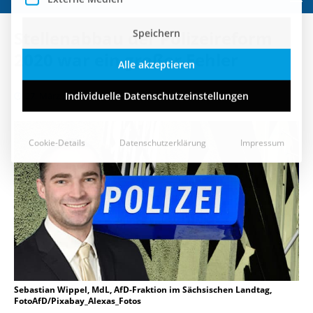
Speichern
Stellenabbau der Polizeireform
Alle akzeptieren
2020 war ein großer Fehler
Individuelle Datenschutzeinstellungen
27. März 2018
Cookie-Details
Datenschutzerklärung
Impressum
Sebastian Wippel, MdL, AfD-Fraktion im Sächsischen Landtag,
FotoAfD/Pixabay_Alexas_Fotos