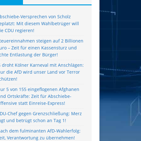
bschiebe-Versprechen von Scholz
eplatzt: Mit diesem Wahlbetrüger will
ie CDU regieren!
teuereinnahmen steigen auf 2 Billionen
uro – Zeit für einen Kassensturz und
chte Entlastung der Bürger!
S droht Kölner Karneval mit Anschlägen:
ur die AfD wird unser Land vor Terror
chützen!
ur 5 von 155 eingeflogenen Afghanen
ind Ortskräfte: Zeit für Abschiebe-
ffensive statt Einreise-Express!
DU-Chef gegen Grenzschließung: Merz
ügt und betrügt schon an Tag 1!
ach dem fulminanten AfD-Wahlerfolg:
eit, Verantwortung zu übernehmen!