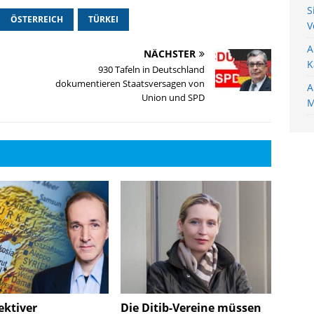
S
ÖSTERREICH
TÜRKEI
V
A
NÄCHSTER
K
930 Tafeln in Deutschland
dokumentieren Staatsversagen von
A
Union und SPD
M
ektiver
Die Ditib-Vereine müssen