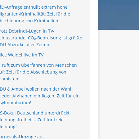
fD-Anfrage enthüllt extrem hohe
igranten-Kriminalität: Zeit für die
bschiebung von Kriminellen!
rotz Dobrindt-Lügen in TV-
chlussrunde: CO₂-Bepreisung ist größte
DU-Abzocke aller Zeiten!
lice Weidel live im TV!
S ruft zum Überfahren von Menschen
uf: Zeit für die Abschiebung von
slamisten!
DU & Ampel wollen nach der Wahl
ieder Afghanen einfliegen: Zeit für ein
sylmoratorium!
S-Doku: Deutschland unterdrückt
einungsfreiheit – Zeit für freie
einung!
arnevals-Umzüge aus