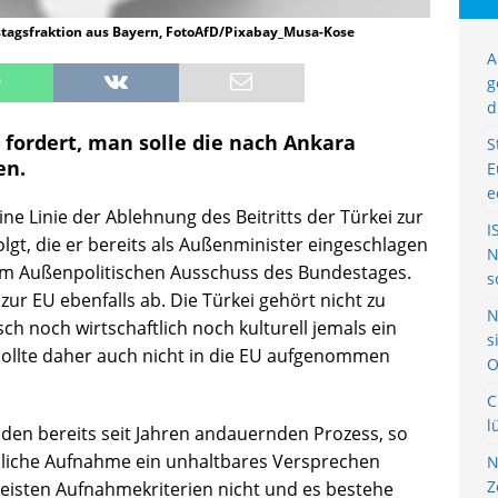
stagsfraktion aus Bayern, FotoAfD/Pixabay_Musa-Kose
A
g
d
 fordert, man solle die nach Ankara
S
en.
E
e
ne Linie der Ablehnung des Beitritts der Türkei zur
I
lgt, die er bereits als Außenminister eingeschlagen
N
m Außenpolitischen Ausschuss des Bundestages.
s
 zur EU ebenfalls ab. Die Türkei gehört nicht zu
N
h noch wirtschaftlich noch kulturell jemals ein
s
ollte daher auch nicht in die EU aufgenommen
O
C
l
 den bereits seit Jahren andauernden Prozess, so
hliche Aufnahme ein unhaltbares Versprechen
N
Z
 meisten Aufnahmekriterien nicht und es bestehe