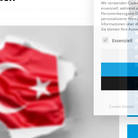
Cookie-Details
CDU & Ampel wollen nach
der Wahl wieder Afghanen
a
einfliegen: Zeit für ein
Asylmoratorium!
Die Bundesregierung und die CDU
halten die Wähler für dumm! Weil die
T
Stimmung wegen der von Afghanen
e
verübten Anschläge kippte, wurden die
g
Flüge vor der
[...]
S
A