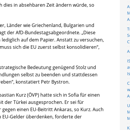
ich dies in absehbaren Zeit ändern würde, so
A
M
A
ter, Länder wie Griechenland, Bulgarien und
T
gt der AfD-Bundestagsabgeordnete. „Diese
S
 lediglich auf dem Papier. Anstatt zu versuchen,
C
ss sich die EU zuerst selbst konsolidieren“,
A
I
geostrategische Bedeutung genügend Stolz und
a
I
andlungen selbst zu beenden und stattdessen
eben“, konstatiert Petr Bystron.
C
w
stian Kurz (ÖVP) hatte sich in Sofia für einen
A
t der Türkei ausgesprochen. Er sei für
U
 gegen einen EU-Beitritt Ankaras, so Kurz. Auch
M
n EU-Gelder überdenken, forderte der
M
K