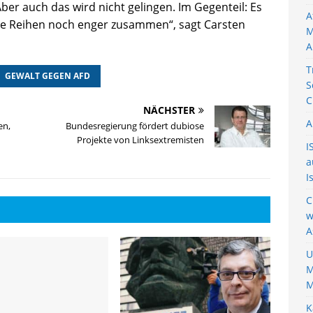
Aber auch das wird nicht gelingen. Im Gegenteil: Es
A
re Reihen noch enger zusammen“, sagt Carsten
M
A
T
GEWALT GEGEN AFD
S
C
NÄCHSTER
A
en,
Bundesregierung fördert dubiose
Projekte von Linksextremisten
I
a
I
C
w
A
U
M
M
K