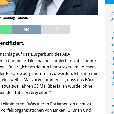
A
en Landtag, FotoAfD
g
d
S
E
ntifiziert.
e
I
nschlag auf das Bürgerbüro des AfD-
N
er
in Chemnitz. Diesmal beschmierten Unbekannte
s
ten Hütter: „Ich werde nun beantragen, mit dieser
N
 der Rekorde aufgenommen zu werden. Ich kann mir
s
it ein zweites Mal vorgekommen ist, dass das Büro
O
n etwa zwei Jahren 30 Mal überfallen wurde, ohne
C
nen der Täter zu ergreifen.”
l
t zu eliminieren. “Was in den Parlamenten nicht zu
N
ch Vorfeldorganisationen von Linken, Grünen und
Z