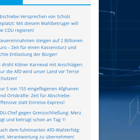
bschiebe-Versprechen von Scholz
eplatzt: Mit diesem Wahlbetrüger will
ie CDU regieren!
teuereinnahmen steigen auf 2 Billionen
uro – Zeit für einen Kassensturz und
chte Entlastung der Bürger!
S droht Kölner Karneval mit Anschlägen:
ur die AfD wird unser Land vor Terror
chützen!
ur 5 von 155 eingeflogenen Afghanen
ind Ortskräfte: Zeit für Abschiebe-
ffensive statt Einreise-Express!
DU-Chef gegen Grenzschließung: Merz
ügt und betrügt schon an Tag 1!
ach dem fulminanten AfD-Wahlerfolg:
eit, Verantwortung zu übernehmen!