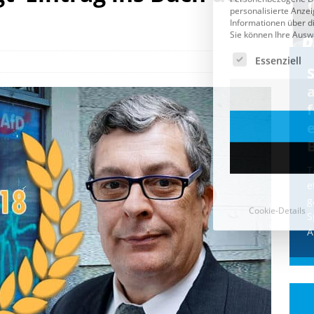
Cookie-Details
CDU & Ampel wollen nach
der Wahl wieder Afghanen
a
einfliegen: Zeit für ein
Asylmoratorium!
Die Bundesregierung und die CDU
halten die Wähler für dumm! Weil die
T
Stimmung wegen der von Afghanen
e
verübten Anschläge kippte, wurden die
g
Flüge vor der
[...]
S
A