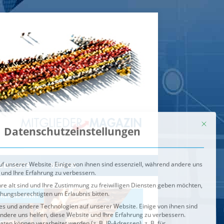
Mit dies
Datenschutzeinstellungen
f unserer Website. Einige von ihnen sind essenziell, während andere uns
 und Ihre Erfahrung zu verbessern.
re alt sind und Ihre Zustimmung zu freiwilligen Diensten geben möchten,
ehungsberechtigten um Erlaubnis bitten.
s und andere Technologien auf unserer Website. Einige von ihnen sind
ndere uns helfen, diese Website und Ihre Erfahrung zu verbessern.
n können verarbeitet werden (z. B. IP-Adressen), z. B. für
igen und Inhalte oder Anzeigen- und Inhaltsmessung.
Weitere
ie Verwendung Ihrer Daten finden Sie in unserer
Datenschutzerklärung
.
ahl jederzeit unter
Einstellungen
widerrufen oder anpassen.
e der Service-Gruppen, für die eine Einwilligung erteilt werden ka
Externe Medien
ODCASTS
VIDEOS
Speichern
BRENNPUNKT
IM BRENNPUNKT
Alle akzeptieren