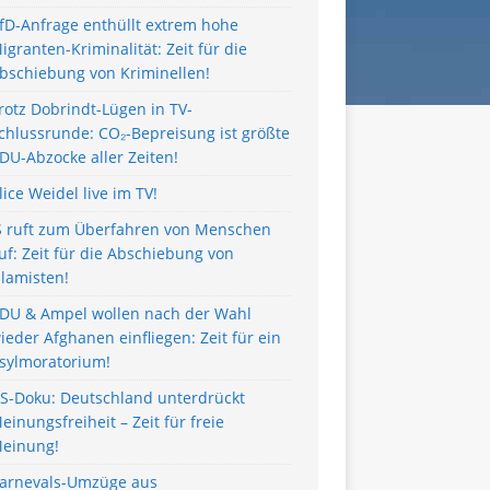
fD-Anfrage enthüllt extrem hohe
igranten-Kriminalität: Zeit für die
bschiebung von Kriminellen!
rotz Dobrindt-Lügen in TV-
chlussrunde: CO₂-Bepreisung ist größte
DU-Abzocke aller Zeiten!
lice Weidel live im TV!
S ruft zum Überfahren von Menschen
uf: Zeit für die Abschiebung von
slamisten!
DU & Ampel wollen nach der Wahl
ieder Afghanen einfliegen: Zeit für ein
sylmoratorium!
S-Doku: Deutschland unterdrückt
einungsfreiheit – Zeit für freie
einung!
arnevals-Umzüge aus