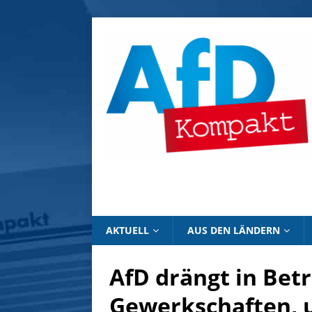
AKTUELL
AUS DEN LÄNDERN
AfD drängt in Bet
Gewerkschaften, 