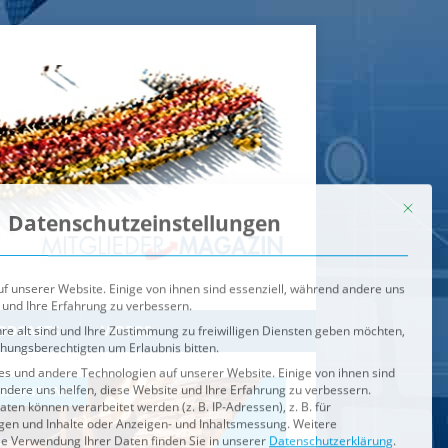
Mit dies
Datenschutzeinstellungen
f unserer Website. Einige von ihnen sind essenziell, während andere uns
 und Ihre Erfahrung zu verbessern.
re alt sind und Ihre Zustimmung zu freiwilligen Diensten geben möchten,
ehungsberechtigten um Erlaubnis bitten.
s und andere Technologien auf unserer Website. Einige von ihnen sind
ndere uns helfen, diese Website und Ihre Erfahrung zu verbessern.
n können verarbeitet werden (z. B. IP-Adressen), z. B. für
igen und Inhalte oder Anzeigen- und Inhaltsmessung.
Weitere
ie Verwendung Ihrer Daten finden Sie in unserer
Datenschutzerklärung
.
ahl jederzeit unter
Einstellungen
widerrufen oder anpassen.
e der Service-Gruppen, für die eine Einwilligung erteilt werden ka
Externe Medien
ODCASTS
VIDEOS
Speichern
BRENNPUNKT
IM BRENNPUNKT
Alle akzeptieren