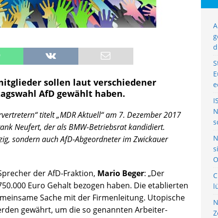
A
g
d
S
E
itglieder sollen laut verschiedener
e
tagswahl AfD gewählt haben.
I
N
rvertretern“ titelt „MDR Aktuell“ am 7. Dezember 2017
s
rank Neufert, der als BMW-Betriebsrat kandidiert.
N
ipzig, sondern auch AfD-Abgeordneter im Zwickauer
s
O
 Sprecher der AfD-Fraktion,
Mario Beger
: „Der
C
 750.000 Euro Gehalt bezogen haben. Die etablierten
l
emeinsame Sache mit der Firmenleitung. Utopische
N
werden gewährt, um die so genannten Arbeiter-
Z