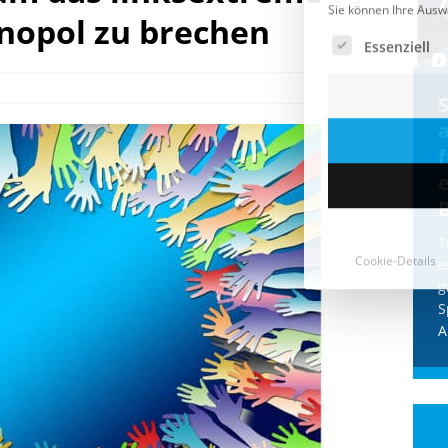
opol zu brechen
Cookie-Details
CDU & Ampel wollen nach
der Wahl wieder Afghanen
a
einfliegen: Zeit für ein
Asylmoratorium!
Die Bundesregierung und die CDU
halten die Wähler für dumm! Weil die
T
Stimmung wegen der von Afghanen
e
verübten Anschläge kippte, wurden die
g
Flüge vor der
[...]
S
A