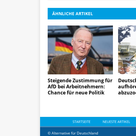
ÄHNLICHE ARTIKEL
Steigende Zustimmung für
Deutsc
AfD bei Arbeitnehmern:
aufhör
Chance für neue Politik
abzuzo
STARTSEITE
NEUESTE ARTIKEL
© Alternative für Deutschland