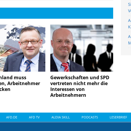
S
V
A
K
A
M
hland muss
Gewerkschaften und SPD
en, Arbeitnehmer
vertreten nicht mehr die
cken
Interessen von
Arbeitnehmern
AFD.DE
AFD TV
ALEXA SKILL
PODCASTS
LESERBRIEF