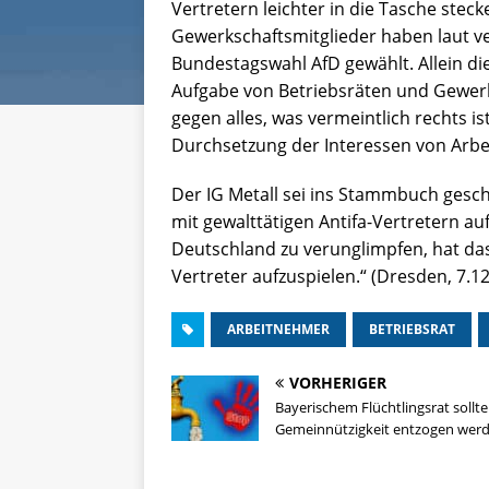
Vertretern leichter in die Tasche steck
Gewerkschaftsmitglieder haben laut v
Bundestagswahl AfD gewählt. Allein die
Aufgabe von Betriebsräten und Gewerks
gegen alles, was vermeintlich rechts i
Durchsetzung der Interessen von Arbeit
Der IG Metall sei ins Stammbuch geschr
mit gewalttätigen Antifa-Vertretern a
Deutschland zu verunglimpfen, hat das R
Vertreter aufzuspielen.“ (Dresden, 7.1
ARBEITNEHMER
BETRIEBSRAT
VORHERIGER
Bayerischem Flüchtlingsrat sollte
Gemeinnützigkeit entzogen wer