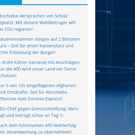
bschiebe-Versprechen von Scholz
eplatzt: Mit diesem Wahlbetrüger will
ie CDU regieren!
teuereinnahmen steigen auf 2 Billionen
uro – Zeit für einen Kassensturz und
chte Entlastung der Bürger!
S droht Kölner Karneval mit Anschlägen:
ur die AfD wird unser Land vor Terror
chützen!
ur 5 von 155 eingeflogenen Afghanen
ind Ortskräfte: Zeit für Abschiebe-
ffensive statt Einreise-Express!
DU-Chef gegen Grenzschließung: Merz
ügt und betrügt schon an Tag 1!
ach dem fulminanten AfD-Wahlerfolg:
eit, Verantwortung zu übernehmen!