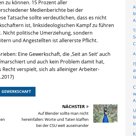
en zu können. 15 Prozent aller
A
erschiedener Medienberichte bei der
M
se Tatsache sollte verdeutlichen, dass es nicht
A
chaftern ist, linksideologischen Kampf zu führen
T
st. Nicht politische Umerziehung, sondern
S
ern und Angestellten ist allererste Pflicht.
C
ieben: Eine Gewerkschaft, die ‚Seit an Seit‘ auch
A
ufmarschiert und auch kein Problem damit hat,
I
echt verspielt, sich als alleiniger Arbeiter-
a
2.2017)
I
C
GEWERKSCHAFT
w
A
NÄCHSTER
U
Auf Blender sollte man nicht
M
den
hereinfallen: Worte und Taten klaffen
M
bei der CSU weit auseinander
K