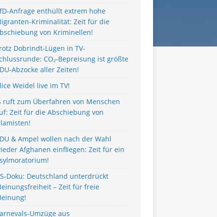
fD-Anfrage enthüllt extrem hohe
igranten-Kriminalität: Zeit für die
bschiebung von Kriminellen!
rotz Dobrindt-Lügen in TV-
chlussrunde: CO₂-Bepreisung ist größte
DU-Abzocke aller Zeiten!
lice Weidel live im TV!
S ruft zum Überfahren von Menschen
uf: Zeit für die Abschiebung von
slamisten!
DU & Ampel wollen nach der Wahl
ieder Afghanen einfliegen: Zeit für ein
sylmoratorium!
S-Doku: Deutschland unterdrückt
einungsfreiheit – Zeit für freie
einung!
arnevals-Umzüge aus