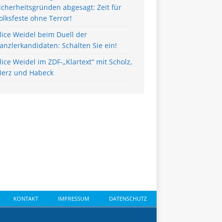
icherheitsgründen abgesagt: Zeit für
olksfeste ohne Terror!
lice Weidel beim Duell der
anzlerkandidaten: Schalten Sie ein!
lice Weidel im ZDF-„Klartext“ mit Scholz,
erz und Habeck
KONTAKT
IMPRESSUM
DATENSCHUTZ