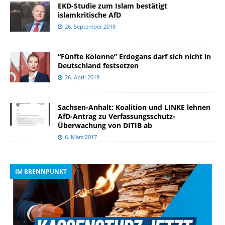
EKD-Studie zum Islam bestätigt
islamkritische AfD
26. September 2018
“Fünfte Kolonne” Erdogans darf sich nicht in
Deutschland festsetzen
26. April 2018
Sachsen-Anhalt: Koalition und LINKE lehnen
AfD-Antrag zu Verfassungsschutz-
Überwachung von DITIB ab
6. März 2017
IM BRENNPUNKT
I