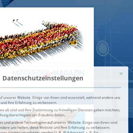
Mit dies
Datenschutzeinstellungen
f unserer Website. Einige von ihnen sind essenziell, während andere uns
 und Ihre Erfahrung zu verbessern.
re alt sind und Ihre Zustimmung zu freiwilligen Diensten geben möchten,
ehungsberechtigten um Erlaubnis bitten.
s und andere Technologien auf unserer Website. Einige von ihnen sind
ndere uns helfen, diese Website und Ihre Erfahrung zu verbessern.
n können verarbeitet werden (z. B. IP-Adressen), z. B. für
igen und Inhalte oder Anzeigen- und Inhaltsmessung.
Weitere
ie Verwendung Ihrer Daten finden Sie in unserer
Datenschutzerklärung
.
ahl jederzeit unter
Einstellungen
widerrufen oder anpassen.
e der Service-Gruppen, für die eine Einwilligung erteilt werden ka
Externe Medien
ODCASTS
VIDEOS
Speichern
BRENNPUNKT
IM BRENNPUNKT
Alle akzeptieren