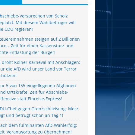
bschiebe-Versprechen von Scholz
eplatzt: Mit diesem Wahlbetrüger will
ie CDU regieren!
teuereinnahmen steigen auf 2 Billionen
uro – Zeit für einen Kassensturz und
chte Entlastung der Bürger!
S droht Kölner Karneval mit Anschlägen:
ur die AfD wird unser Land vor Terror
chützen!
ur 5 von 155 eingeflogenen Afghanen
ind Ortskräfte: Zeit für Abschiebe-
ffensive statt Einreise-Express!
DU-Chef gegen Grenzschließung: Merz
ügt und betrügt schon an Tag 1!
ach dem fulminanten AfD-Wahlerfolg:
eit, Verantwortung zu übernehmen!