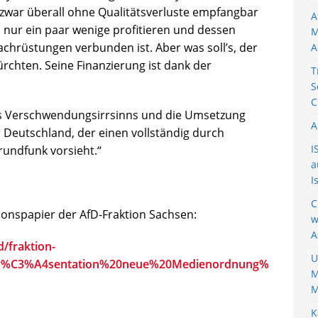
s zwar überall ohne Qualitätsverluste empfangbar
A
d nur ein paar wenige profitieren und dessen
M
hrüstungen verbunden ist. Aber was soll’s, der
A
ürchten. Seine Finanzierung ist dank der
T
S
C
es Verschwendungsirrsinns und die Umsetzung
A
 Deutschland, der einen vollständig durch
I
rrundfunk vorsieht.“
a
I
C
ionspapier der AfD-Fraktion Sachsen:
w
A
d/fraktion-
U
Pr%C3%A4sentation%20neue%20Medienordnung%
M
M
K