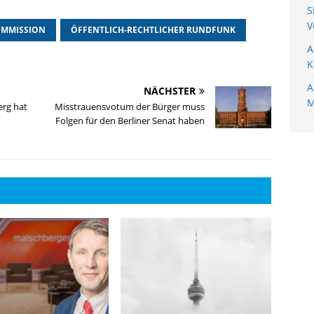
S
V
OMMISSION
ÖFFENTLICH-RECHTLICHER RUNDFUNK
A
K
A
NÄCHSTER
M
rg hat
Misstrauensvotum der Bürger muss
Folgen für den Berliner Senat haben