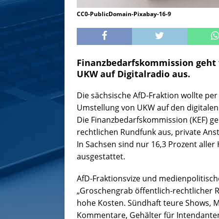
CC0-PublicDomain-Pixabay-16-9
Finanzbedarfskommission geht v
UKW auf Digitalradio aus.
Die sächsische AfD-Fraktion wollte per
Umstellung von UKW auf den digitalen
Die Finanzbedarfskommission (KEF) geh
rechtlichen Rundfunk aus, private Ans
In Sachsen sind nur 16,3 Prozent alle
ausgestattet.
AfD-Fraktionsvize und medienpolitisch
„Groschengrab öffentlich-rechtlicher 
hohe Kosten. Sündhaft teure Shows, Mi
Kommentare, Gehälter für Intendanten