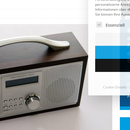
Cookie-Details
CDU & Ampel wollen nach
der Wahl wieder Afghanen
a
einfliegen: Zeit für ein
Asylmoratorium!
Die Bundesregierung und die CDU
halten die Wähler für dumm! Weil die
T
Stimmung wegen der von Afghanen
e
verübten Anschläge kippte, wurden die
g
Flüge vor der
[...]
S
A