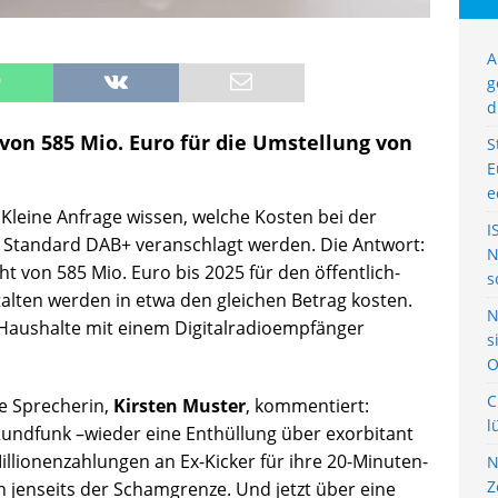
A
g
d
on 585 Mio. Euro für die Umstellung von
S
E
e
 Kleine Anfrage wissen, welche Kosten bei der
I
 Standard DAB+ veranschlagt werden. Die Antwort:
N
t von 585 Mio. Euro bis 2025 für den öffentlich-
s
talten werden in etwa den gleichen Betrag kosten.
N
r Haushalte mit einem Digitalradioempfänger
s
O
C
e Sprecherin,
Kirsten Muster
, kommentiert:
l
Rundfunk –wieder eine Enthüllung über exorbitant
llionenzahlungen an Ex-Kicker für ihre 20-Minuten-
N
Z
 jenseits der Schamgrenze. Und jetzt über eine