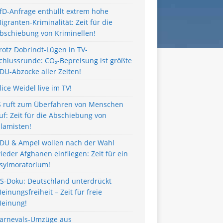
fD-Anfrage enthüllt extrem hohe
igranten-Kriminalität: Zeit für die
bschiebung von Kriminellen!
rotz Dobrindt-Lügen in TV-
chlussrunde: CO₂-Bepreisung ist größte
DU-Abzocke aller Zeiten!
lice Weidel live im TV!
S ruft zum Überfahren von Menschen
uf: Zeit für die Abschiebung von
slamisten!
DU & Ampel wollen nach der Wahl
ieder Afghanen einfliegen: Zeit für ein
sylmoratorium!
S-Doku: Deutschland unterdrückt
einungsfreiheit – Zeit für freie
einung!
arnevals-Umzüge aus