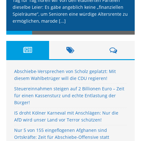
Tag für Tag hören wir von den etablierten Parteien
dieselbe Leier: Es gäbe angeblich keine „finanziellen
Spielräume“, um Senioren eine würdige Altersrente zu
ermöglichen, marode
[...]
Abschiebe-Versprechen von Scholz geplatzt: Mit
diesem Wahlbetrüger will die CDU regieren!
Steuereinnahmen steigen auf 2 Billionen Euro – Zeit
für einen Kassensturz und echte Entlastung der
Bürger!
IS droht Kölner Karneval mit Anschlägen: Nur die
AfD wird unser Land vor Terror schützen!
Nur 5 von 155 eingeflogenen Afghanen sind
Ortskräfte: Zeit für Abschiebe-Offensive statt