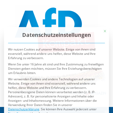
Mit die
Datenschutzeinstellungen
Wir nutzen Cookies auf unserer Website. Einige von ihnen sind
essenziell, während andere uns helfen, diese Website und Ihre
Erfahrung zu verbessern.
Wenn Sie unter 16 Jahre alt sind und Ihre Zustimmung zu freiwilligen
Diensten geben möchten, müssen Sie Ihre Erziehungsberechtigten
um Erlaubnis bitten.
Wir verwenden Cookies und andere Technologien auf unserer
Website. Einige von ihnen sind essenziell, während andere uns
helfen, diese Website und Ihre Erfahrung zu verbessern.
Personenbezogene Daten können verarbeitet werden (z. B. IP-
Adressen), z. B. für personalisierte Anzeigen und Inhalte oder
Anzeigen- und Inhaltsmessung.
Weitere Informationen über die
Verwendung Ihrer Daten finden Sie in unserer
Datenschutzerklärung
.
Sie können Ihre Auswahl jederzeit unter
Einstellungen
widerrufen oder anpassen.
Es folgt eine Liste der Service-Gruppen, für die eine Einwilli
Essenziell
Externe Medien