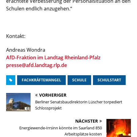
erachtete Verbesserung der Personalsituation an den
Schulen endlich anzugehen.“
Kontakt:
Andreas Wondra
AfD-Fraktion im Landtag Rheinland-Pfalz
presse@afd.landtag.rlp.de
FACHKRÄFTEMANGEL
SCHULE
SCHULSTART
VORHERIGER
Berliner Senatsbaudirektorin Lüscher torpediert
Schlossprojekt
NÄCHSTER
Energiewende-Irrsinn könnte im Saarland 850
Arbeitsplätze kosten