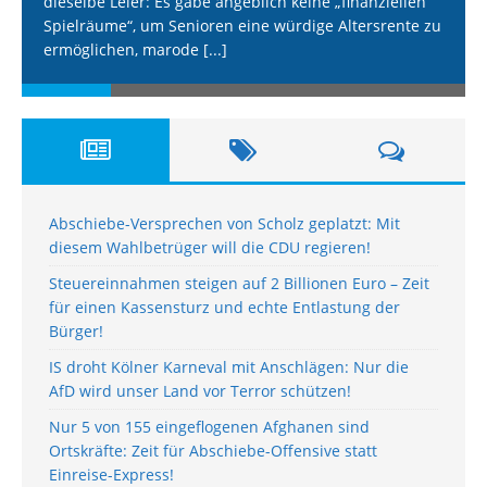
dieselbe Leier: Es gäbe angeblich keine „finanziellen
Spielräume“, um Senioren eine würdige Altersrente zu
ermöglichen, marode
[...]
Abschiebe-Versprechen von Scholz geplatzt: Mit
diesem Wahlbetrüger will die CDU regieren!
Steuereinnahmen steigen auf 2 Billionen Euro – Zeit
für einen Kassensturz und echte Entlastung der
Bürger!
IS droht Kölner Karneval mit Anschlägen: Nur die
AfD wird unser Land vor Terror schützen!
Nur 5 von 155 eingeflogenen Afghanen sind
Ortskräfte: Zeit für Abschiebe-Offensive statt
Einreise-Express!