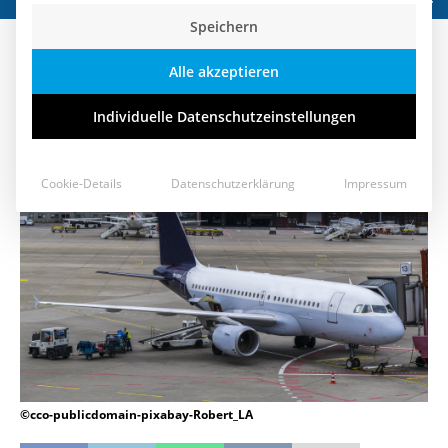
Speichern
Müller (SPD) stößt Investoren für
Alle akzeptieren
Tegel vor den Kopf
Individuelle Datenschutzeinstellungen
31. Mai 2017
Cookie-Details
Datenschutzerklärung
Impressum
©cco-publicdomain-pixabay-Robert_LA