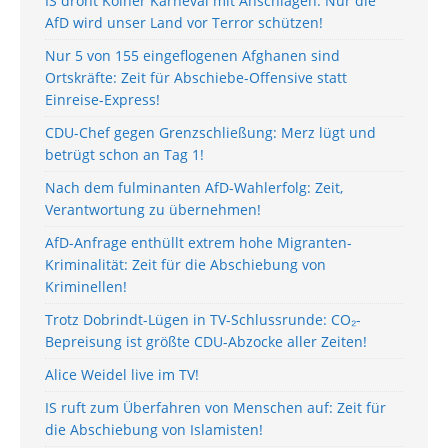
IS droht Kölner Karneval mit Anschlägen: Nur die
AfD wird unser Land vor Terror schützen!
Nur 5 von 155 eingeflogenen Afghanen sind
Ortskräfte: Zeit für Abschiebe-Offensive statt
Einreise-Express!
CDU-Chef gegen Grenzschließung: Merz lügt und
betrügt schon an Tag 1!
Nach dem fulminanten AfD-Wahlerfolg: Zeit,
Verantwortung zu übernehmen!
AfD-Anfrage enthüllt extrem hohe Migranten-
Kriminalität: Zeit für die Abschiebung von
Kriminellen!
Trotz Dobrindt-Lügen in TV-Schlussrunde: CO₂-
Bepreisung ist größte CDU-Abzocke aller Zeiten!
Alice Weidel live im TV!
IS ruft zum Überfahren von Menschen auf: Zeit für
die Abschiebung von Islamisten!