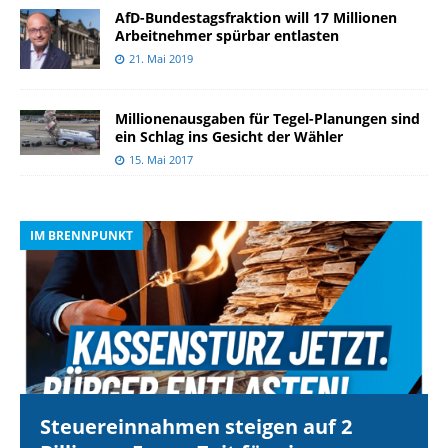
AfD-Bundestagsfraktion will 17 Millionen
Arbeitnehmer spürbar entlasten
21. Mai 2019
Millionenausgaben für Tegel-Planungen sind
ein Schlag ins Gesicht der Wähler
15. Mai 2017
IM BRENNPUNKT
I
Steuereinnahmen steigen auf 2