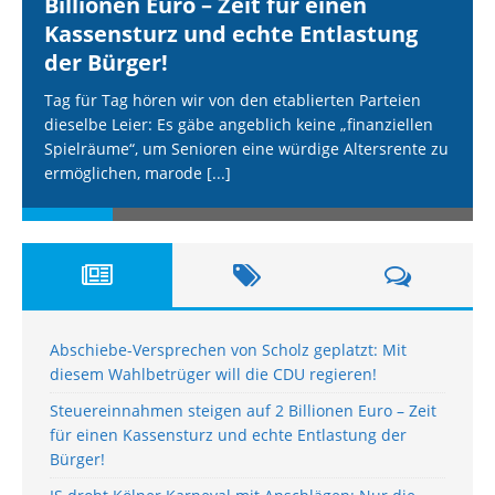
Billionen Euro – Zeit für einen
Kassensturz und echte Entlastung
der Bürger!
Tag für Tag hören wir von den etablierten Parteien
dieselbe Leier: Es gäbe angeblich keine „finanziellen
Spielräume“, um Senioren eine würdige Altersrente zu
ermöglichen, marode
[...]
Abschiebe-Versprechen von Scholz geplatzt: Mit
diesem Wahlbetrüger will die CDU regieren!
Steuereinnahmen steigen auf 2 Billionen Euro – Zeit
für einen Kassensturz und echte Entlastung der
Bürger!