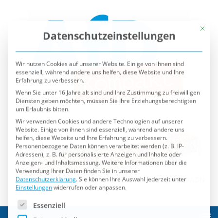
Mit die
Datenschutzeinstellungen
Wir nutzen Cookies auf unserer Website. Einige von ihnen sind
essenziell, während andere uns helfen, diese Website und Ihre
Erfahrung zu verbessern.
Wenn Sie unter 16 Jahre alt sind und Ihre Zustimmung zu freiwilligen
Diensten geben möchten, müssen Sie Ihre Erziehungsberechtigten
um Erlaubnis bitten.
Wir verwenden Cookies und andere Technologien auf unserer
Website. Einige von ihnen sind essenziell, während andere uns
helfen, diese Website und Ihre Erfahrung zu verbessern.
Personenbezogene Daten können verarbeitet werden (z. B. IP-
Adressen), z. B. für personalisierte Anzeigen und Inhalte oder
Anzeigen- und Inhaltsmessung.
Weitere Informationen über die
Verwendung Ihrer Daten finden Sie in unserer
Datenschutzerklärung
.
Sie können Ihre Auswahl jederzeit unter
Einstellungen
widerrufen oder anpassen.
Es folgt eine Liste der Service-Gruppen, für die eine Einwilli
Essenziell
Externe Medien