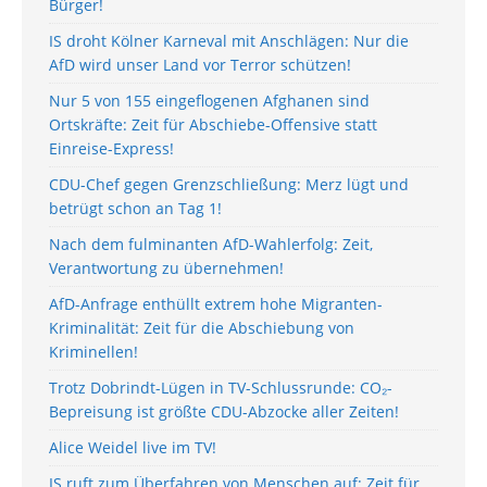
Bürger!
IS droht Kölner Karneval mit Anschlägen: Nur die
AfD wird unser Land vor Terror schützen!
Nur 5 von 155 eingeflogenen Afghanen sind
Ortskräfte: Zeit für Abschiebe-Offensive statt
Einreise-Express!
CDU-Chef gegen Grenzschließung: Merz lügt und
betrügt schon an Tag 1!
Nach dem fulminanten AfD-Wahlerfolg: Zeit,
Verantwortung zu übernehmen!
AfD-Anfrage enthüllt extrem hohe Migranten-
Kriminalität: Zeit für die Abschiebung von
Kriminellen!
Trotz Dobrindt-Lügen in TV-Schlussrunde: CO₂-
Bepreisung ist größte CDU-Abzocke aller Zeiten!
Alice Weidel live im TV!
IS ruft zum Überfahren von Menschen auf: Zeit für