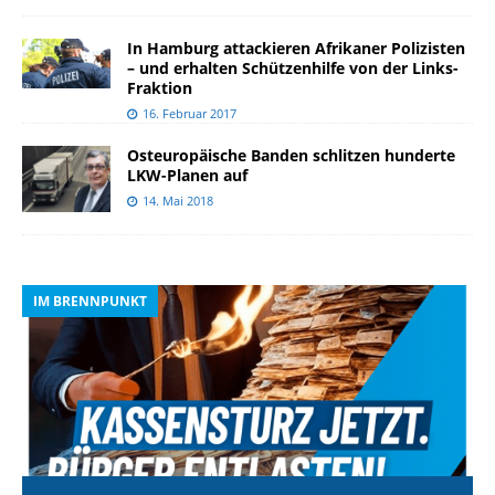
In Hamburg attackieren Afrikaner Polizisten
– und erhalten Schützenhilfe von der Links-
Fraktion
16. Februar 2017
Osteuropäische Banden schlitzen hunderte
LKW-Planen auf
14. Mai 2018
IM BRENNPUNKT
I